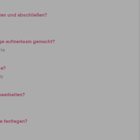
llen und abschließen?
age aufmerksam gemacht?
ite
ne?
tz
bearbeiten?
e festlegen?