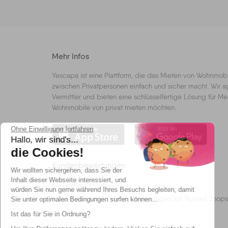
Mehr Infos
Yescapa ist eine Plattform, die das Mieten von Wohnmo
zwischen Privatpersonen einfach und sicher macht. Wir ag
Vermittler und bieten eine schlüsselfertige Lösung für M
Wohnmobile von privat mieten möchten.
Ohne Einwilligung fortfahren
Hallo, wir sind's...
die Cookies!
Kundenbewertungen
Wir wollten sichergehen, dass Sie der
Inhalt dieser Webseite interessiert, und
Kundenbewertungen
würden Sie nun gerne während Ihres Besuchs begleiten, damit
4.55
/
5.00
von
11
Kundenbewertungen auf Trusted Shops
Sie unter optimalen Bedingungen surfen können...
Ist das für Sie in Ordnung?