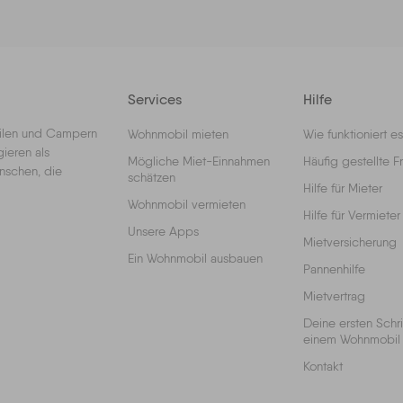
Services
Hilfe
bilen und Campern
Wohnmobil mieten
Wie funktioniert es
ieren als
Mögliche Miet-Einnahmen
Häufig gestellte F
enschen, die
schätzen
Hilfe für Mieter
Wohnmobil vermieten
Hilfe für Vermieter
Unsere Apps
Mietversicherung
Ein Wohnmobil ausbauen
Pannenhilfe
Mietvertrag
Deine ersten Schri
einem Wohnmobil
Kontakt