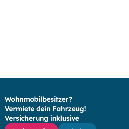
Jessica
Pascal
Va
Oktober 2024
Mai 2024
Apr
Wohnmobilbesitzer?
Vermiete dein Fahrzeug!
Versicherung inklusive