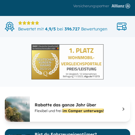
Versicherungspartner
Di
Bewertet mit
4,9/5
bei
396.727
Bewertungen
in
Rabatte das ganze Jahr über
Flexibel und frei
im Camper unterwegs!
Bist du Fahrzeugeigentümer?