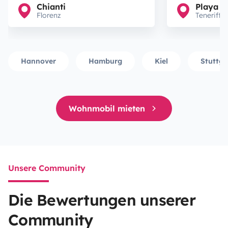
Chianti
Playa d
Florenz
Teneriffa
Hannover
Hamburg
Kiel
Stuttga
Wohnmobil mieten
Unsere Community
Die Bewertungen unserer
Community