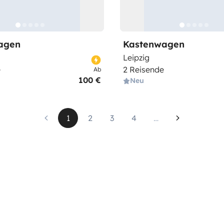
agen
Kastenwagen
Leipzig
e
2 Reisende
Ab
100 €
Neu
1
2
3
4
…