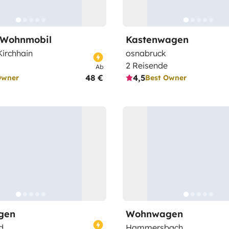
-Wohnmobil
Kastenwagen
irchhain
osnabruck
2 Reisende
Ab
48 €
4,5
Owner
Best Owner
gen
Wohnwagen
d
Hammersbach