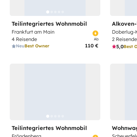
Teilintegriertes Wohnmobil
Alkoven
Frankfurt am Main
Doberlug-K
4 Reisende
2 Reisende
Ab
110 €
Neu
Best Owner
5,0
Best 
Teilintegriertes Wohnmobil
Wohnwa
Fröndenberg
Scheuerfel