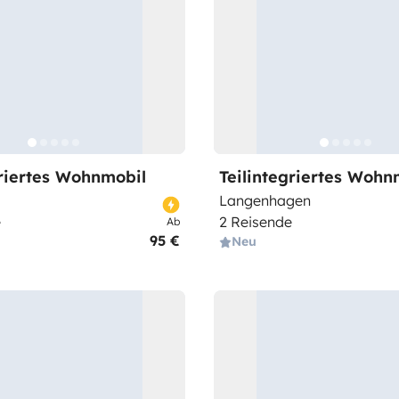
griertes Wohnmobil
Teilintegriertes Wohn
Langenhagen
e
2 Reisende
Ab
95 €
Neu