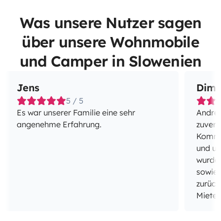
Was unsere Nutzer sagen
über unsere Wohnmobile
und Camper in Slowenien
Jens
Dimi
5 / 5
Es war unserer Familie eine sehr
Andrej
angenehme Erfahrung.
zuverl
Kommun
und un
wurde 
sowie 
zurück
Mieter
weiter
Wohnmo