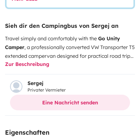
Sieh dir den Campingbus von Sergej an
Travel simply and comfortably with the
Go Unity
Camper
, a professionally converted VW Transporter T5
extended campervan designed for practical road trips
Zur Beschreibung
and easy overnight stays. With sleeping space for 2+1,
a compact kitchen, fridge, awning, and useful outdoor
equipment included, it offers everything renters need
Sergej
Privater Vermieter
for flexible camper travel.
Eine Nachricht senden
Eigenschaften