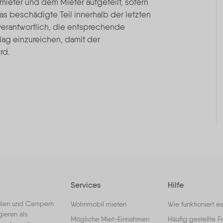
eter und dem Mieter aufgeteilt, sofern
s beschädigte Teil innerhalb der letzten
r verantwortlich, die entsprechende
g einzureichen, damit der
rd.
Services
Hilfe
bilen und Campern
Wohnmobil mieten
Wie funktioniert es
ieren als
Mögliche Miet-Einnahmen
Häufig gestellte F