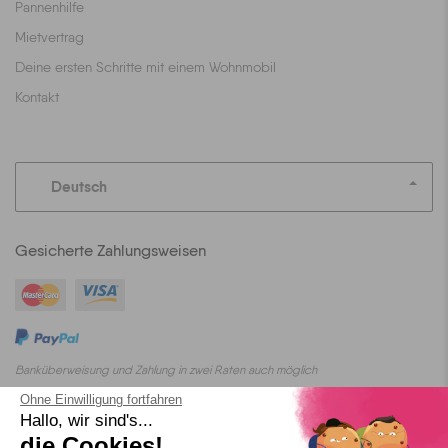
Pannenhilfe
Mietvertrag
Deine ersten Schritte mit einem Wohnmobil
Kontakt
Deutsch
Gesicherte Zahlungsweisen
Banküberweisung und Zahlung in zwei Raten auch möglich
Ohne Einwilligung fortfahren
Hallo, wir sind's...
die Cookies!