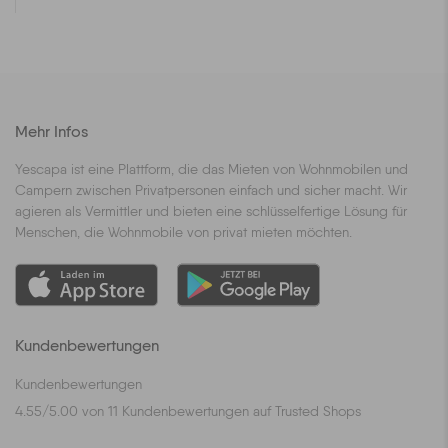
Mehr Infos
Yescapa ist eine Plattform, die das Mieten von Wohnmobilen und
Campern zwischen Privatpersonen einfach und sicher macht. Wir
agieren als Vermittler und bieten eine schlüsselfertige Lösung für
Menschen, die Wohnmobile von privat mieten möchten.
Kundenbewertungen
Kundenbewertungen
4.55
/
5.00
von
11
Kundenbewertungen auf Trusted Shops