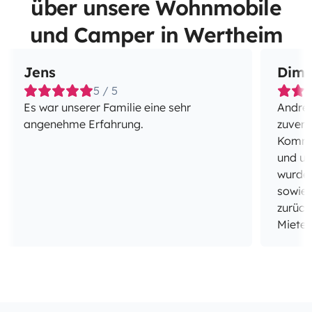
über unsere Wohnmobile
und Camper in Wertheim
Jens
Dimi
5 / 5
Es war unserer Familie eine sehr
Andrej
angenehme Erfahrung.
zuverl
Kommun
und un
wurde 
sowie 
zurück
Mieter
weiter
Wohnmo
Vielen