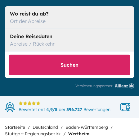
Wo reist du ab?
Ort der Abreise
Deine Reisedaten
Abreise / Rückkehr
Suchen
Versicherungspartner
Di
Bewertet mit
4,9/5
bei
396.727
Bewertungen
in
Startseite
Deutschland
Baden-Württemberg
Stuttgart Regierungsbezirk
Wertheim