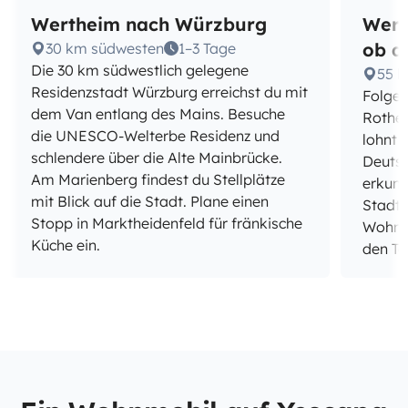
Wertheim nach Würzburg
Wert
ob d
30 km südwesten
1–3 Tage
Die 30 km südwestlich gelegene
55 
Residenzstadt Würzburg erreichst du mit
Folge 
dem Van entlang des Mains. Besuche
Rothen
die UNESCO-Welterbe Residenz und
lohnt 
schlendere über die Alte Mainbrücke.
Deutsc
Am Marienberg findest du Stellplätze
erkund
mit Blick auf die Stadt. Plane einen
Stadt
Stopp in Marktheidenfeld für fränkische
Wohnmo
Küche ein.
den To