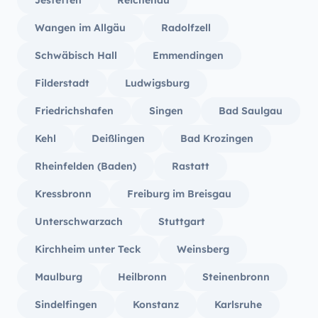
Jestetten
Reichenau
Wangen im Allgäu
Radolfzell
Schwäbisch Hall
Emmendingen
Filderstadt
Ludwigsburg
Friedrichshafen
Singen
Bad Saulgau
Kehl
Deißlingen
Bad Krozingen
Rheinfelden (Baden)
Rastatt
Kressbronn
Freiburg im Breisgau
Unterschwarzach
Stuttgart
Kirchheim unter Teck
Weinsberg
Maulburg
Heilbronn
Steinenbronn
Sindelfingen
Konstanz
Karlsruhe