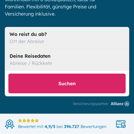
Familien. Flexibilität, günstige Preise und
Versicherung inklusive.
Wo reist du ab?
Ort der Abreise
Deine Reisedaten
Abreise / Rückkehr
Suchen
Versicherungspartner
Di
Bewertet mit
4,9/5
bei
396.727
Bewertungen
in