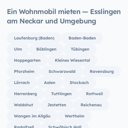
Ein Wohnmobil mieten — Esslingen
am Neckar und Umgebung
Laufenburg (Baden)
Baden-Baden
Ulm
Böblingen
Tübingen
Hoppegarten
Kleines Wiesental
Pforzheim
Schwarzwald
Ravensburg
Lörrach
Aalen
Stockach
Herrenberg
Tuttlingen
Rottweil
Waldshut
Jestetten
Reichenau
Wangen im Allgäu
Wertheim
Radolfzell
Schwäbisch Hall