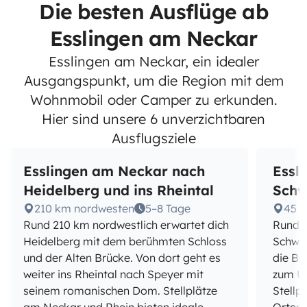
Die besten Ausflüge ab
Esslingen am Neckar
Esslingen am Neckar, ein idealer
Ausgangspunkt, um die Region mit dem
Wohnmobil oder Camper zu erkunden.
Hier sind unsere 6 unverzichtbaren
Ausflugsziele
Esslingen am Neckar nach
Essl
Heidelberg und ins Rheintal
Schw
210 km nordwesten
5–8 Tage
45 
Rund 210 km nordwestlich erwartet dich
Rund 4
Heidelberg mit dem berühmten Schloss
Schwäb
und der Alten Brücke. Von dort geht es
die Bu
weiter ins Rheintal nach Speyer mit
zum Ur
seinem romanischen Dom. Stellplätze
Stellp