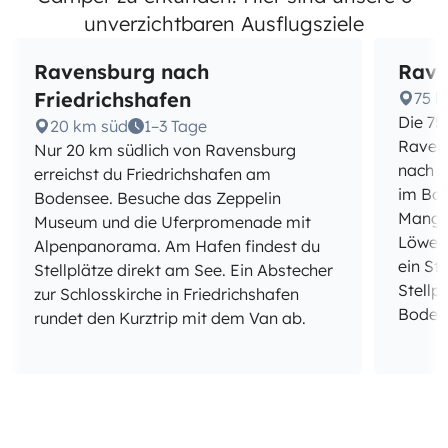
unverzichtbaren Ausflugsziele
Ravensburg nach
Rave
Friedrichshafen
75 k
Die 75
20 km süd
1–3 Tage
Raven
Nur 20 km südlich von Ravensburg
nach L
erreichst du Friedrichshafen am
im Bod
Bodensee. Besuche das Zeppelin
Mangtu
Museum und die Uferpromenade mit
Löwe u
Alpenpanorama. Am Hafen findest du
ein St
Stellplätze direkt am See. Ein Abstecher
Stellp
zur Schlosskirche in Friedrichshafen
Bodens
rundet den Kurztrip mit dem Van ab.