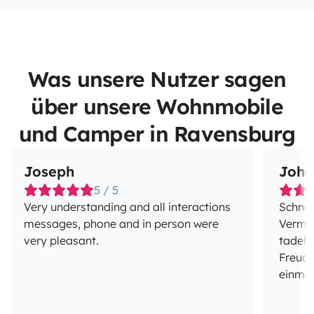
Was unsere Nutzer sagen
über unsere Wohnmobile
und Camper in Ravensburg
Joseph
Joha
5 / 5
Very understanding and all interactions
Schnel
messages, phone and in person were
Vermietung. Das Fah
very pleasant.
tadell
Freude
einmal