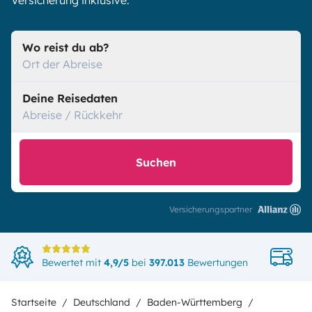
Versicherung inklusive.
Wo reist du ab?
Ort der Abreise
Deine Reisedaten
Abreise / Rückkehr
Suchen
Versicherungspartner
Di
Bewertet mit
4,9/5
bei
397.013
Bewertungen
in
Startseite
Deutschland
Baden-Württemberg