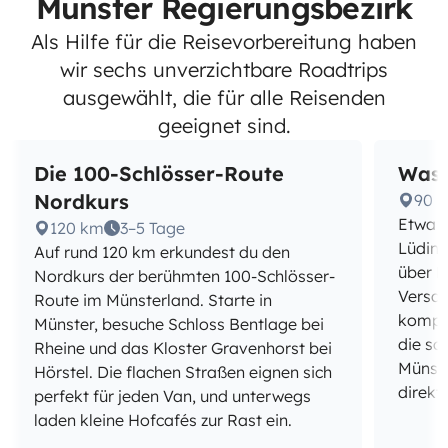
Münster Regierungsbezirk
Als Hilfe für die Reisevorbereitung haben
wir sechs unverzichtbare Roadtrips
ausgewählt, die für alle Reisenden
geeignet sind.
Die 100-Schlösser-Route
Wass
Nordkurs
90 
Etwa 9
120 km
3–5 Tage
Lüding
Auf rund 120 km erkundest du den
über N
Nordkurs der berühmten 100-Schlösser-
Versai
Route im Münsterland. Starte in
kompak
Münster, besuche Schloss Bentlage bei
die sc
Rheine und das Kloster Gravenhorst bei
Münste
Hörstel. Die flachen Straßen eignen sich
direkt
perfekt für jeden Van, und unterwegs
laden kleine Hofcafés zur Rast ein.