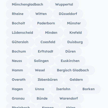
Mönchengladbach
Wuppertal
Rheine
Witten
Düsseldorf
Bocholt
Paderborn
Münster
Lüdenscheid
Minden
Krefeld
Gütersloh
Coesfeld
Duisburg
Bochum
Erftstadt
Düren
Neuss
Solingen
Euskirchen
Hamm
Wesel
Bergisch Gladbach
Overath
Ibbenbüren
Geldern
Hagen
Unna
Iserlohn
Borken
Gronau
Bünde
Warendorf
Rheinbach
Kerpen
Ahlen