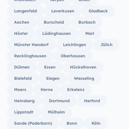
Langenfeld
Leverkusen
Gladbeck
Aachen
Burscheid
Burbach
Höxter
Lüdinghausen
Marl
Münster Handorf
Leichlingen
Jülich
Recklinghausen
Oberhausen
Dülmen
Essen
Hückelhoven
Bielefeld
Siegen
Wesseling
Moers
Herne
Erkelenz
Heinsberg
Dortmund
Herford
Lippstadt
Mülheim
Sande (Paderborn)
Bonn
Köln