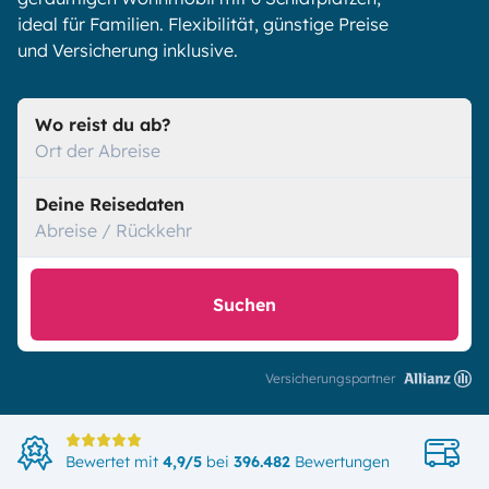
ideal für Familien. Flexibilität, günstige Preise
und Versicherung inklusive.
Wo reist du ab?
Ort der Abreise
Deine Reisedaten
Abreise / Rückkehr
Suchen
Versicherungspartner
Di
Bewertet mit
4,9/5
bei
396.482
Bewertungen
in