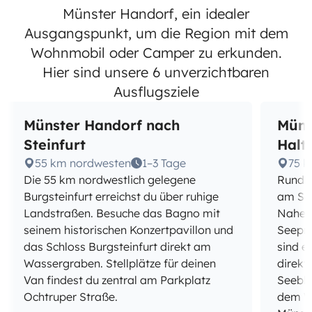
Münster Handorf, ein idealer
Ausgangspunkt, um die Region mit dem
Wohnmobil oder Camper zu erkunden.
Hier sind unsere 6 unverzichtbaren
Ausflugsziele
Münster Handorf nach
Müns
Steinfurt
Halt
55 km nordwesten
1–3 Tage
75 
Die 55 km nordwestlich gelegene
Rund 7
Burgsteinfurt erreichst du über ruhige
am See
Landstraßen. Besuche das Bagno mit
Naherh
seinem historischen Konzertpavillon und
Seepr
das Schloss Burgsteinfurt direkt am
sind e
Wassergraben. Stellplätze für deinen
direkt
Van findest du zentral am Parkplatz
Seebli
Ochtruper Straße.
dem Wo