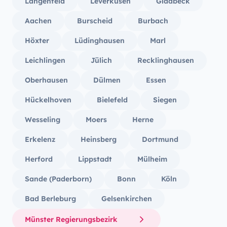
Langenfeld
Leverkusen
Gladbeck
Aachen
Burscheid
Burbach
Höxter
Lüdinghausen
Marl
Leichlingen
Jülich
Recklinghausen
Oberhausen
Dülmen
Essen
Hückelhoven
Bielefeld
Siegen
Wesseling
Moers
Herne
Erkelenz
Heinsberg
Dortmund
Herford
Lippstadt
Mülheim
Sande (Paderborn)
Bonn
Köln
Bad Berleburg
Gelsenkirchen
Münster Regierungsbezirk