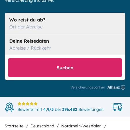
Versicherung inklusive.
Wo reist du ab?
Ort der Abreise
Deine Reisedaten
Abreise / Rückkehr
Suchen
Versicherungspartner
Di
Bewertet mit
4,9/5
bei
396.482
Bewertungen
in
Startseite
Deutschland
Nordrhein-Westfalen