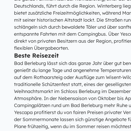
Deutschlands, führt durch die Region. Winterberg lieg
bietet zusätzliche Freizeitmöglichkeiten, während Ma
mit seiner historischen Altstadt lockt. Die Straßen r
schlängeln sich durch bewaldete Täler und über sanft
entspannte Fahrten mit dem Campingbus. Über Yesca
direkt von privaten Besitzern aus der Region, profiti
flexiblen Übergabeorten.
Beste Reisezeit
Bad Berleburg lässt sich das ganze Jahr über gut be
genießt du lange Tage und angenehme Temperaturen
auf dem Rothaarsteig oder Ausflüge zum Wisent-Wild
traditionelle Schützenfest statt, eines der geselligste
Weihnachtsmarkt im Schloss Berleburg im Dezember 
Atmosphäre. In der Nebensaison von Oktober bis Apri
Campingplätzen rund um Bad Berleburg mehr Ruhe un
Yescapa profitierst du von fairen Preisen privater V
der Sommermonate lassen sich günstige Angebote f
Plane frühzeitig, wenn du im Sommer reisen möchtest