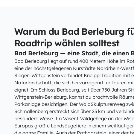
Warum du Bad Berleburg fü
Roadtrip wählen solltest
Bad Berleburg — eine Stadt, die einen B
Bad Berleburg liegt auf rund 400 Metern Höhe im Ro
eine der höchstgelegenen Kurstädte Nordrhein-Westfa
Siegen-Wittgenstein verbindet Kneipp-Tradition mit e
Naturlandschaft, die sich hervorragend für Touren 
eignet. Im Schloss Berleburg, seit über 750 Jahren Si
Wittgenstein-Berleburg, kannst du prachtvolle Räum
Parkanlage besichtigen. Der WaldSkulpturenWeg zwi
Schmallenberg erstreckt sich über 23 km und verbind
besondere Weise. Im Wisent-Wildgehege an der Wise
Europas größte Landsäugetiere in einem weitläufigen 
die ganze Familie. Auch der Rothaarsteig, einer de