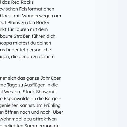
nd das Red Rocks
 zwischen Felsformationen
und lockt mit Wanderwegen am
eat Plains zu den Rocky
kt für Touren mit dem
baute Straßen führen dich
Yescapa mietest du deinen
das bedeutet persönliche
eugen, die genau zu deinem
net sich das ganze Jahr über
me Tage zu Ausflügen in die
nal Western Stock Show mit
e Espenwälder in die Berge –
genießen kannst. Im Frühling
en öffnen nach und nach. Über
Wohnmobile zu attraktiven
 die beliebten Sommermonate.