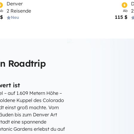
Denver
D
2 Reisende
2
Ab
Ab
 $
115 $
Neu
n Roadtrip
ert ist
l – auf 1.609 Metern Höhe –
 goldene Kuppel des Colorado
adt einst groß machte. Vom
bäuden bis zum Denver Art
Stadt eine spannende
tanic Gardens erlebst du auf