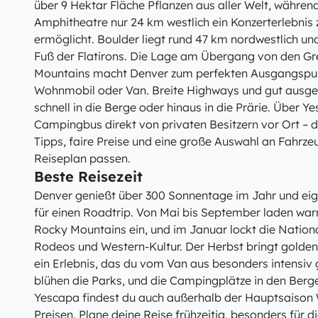
über 9 Hektar Fläche Pflanzen aus aller Welt, währe
Amphitheatre nur 24 km westlich ein Konzerterlebnis
ermöglicht. Boulder liegt rund 47 km nordwestlich 
Fuß der Flatirons. Die Lage am Übergang von den Gr
Mountains macht Denver zum perfekten Ausgangspun
Wohnmobil oder Van. Breite Highways und gut ausge
schnell in die Berge oder hinaus in die Prärie. Über 
Campingbus direkt von privaten Besitzern vor Ort – 
Tipps, faire Preise und eine große Auswahl an Fahrz
Reiseplan passen.
Beste Reisezeit
Denver genießt über 300 Sonnentage im Jahr und eig
für einen Roadtrip. Von Mai bis September laden war
Rocky Mountains ein, und im Januar lockt die Natio
Rodeos und Western-Kultur. Der Herbst bringt golden
ein Erlebnis, das du vom Van aus besonders intensiv 
blühen die Parks, und die Campingplätze in den Berg
Yescapa findest du auch außerhalb der Hauptsaison 
Preisen. Plane deine Reise frühzeitig, besonders für