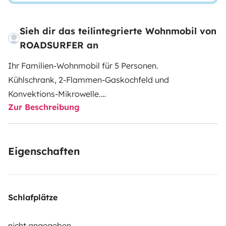
Sieh dir das teilintegrierte Wohnmobil von
ROADSURFER an
Ihr Familien-Wohnmobil für 5 Personen.
Kühlschrank, 2-Flammen-Gaskochfeld und
Konvektions-Mikrowelle.
Zur Beschreibung
Nasszelle mit Dusche und Toilette.
Luftheizung. 5 Sitzplätze und 5 Schlafplätze.
Mehr Infos & AGB: https://roadsurfer.com/wp-
Eigenschaften
content/uploads/roadsurfer-RENT-TermsConditions-
2026-1-15-DE.pdf
Der Mieter muss eine eigene Haftpflicht-, Kollisions-
Schlafplätze
und Vollkaskoversicherung abschließen. Die
Versicherung von Roadsurfer gilt subsidiär und ergänzt
nicht angegeben