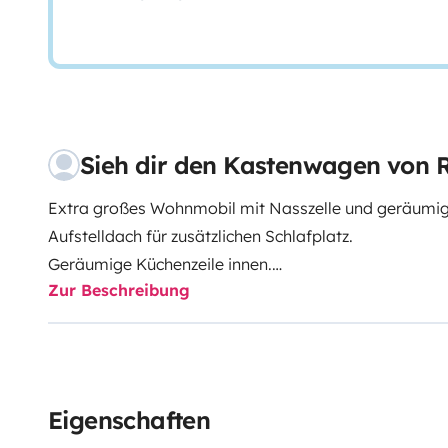
Sieh dir den Kastenwagen vo
Extra großes Wohnmobil mit Nasszelle und geräumig
Aufstelldach für zusätzlichen Schlafplatz.
Geräumige Küchenzeile innen.
Zur Beschreibung
Extra große Nasszelle mit Warmwasserdusche und Toi
Luftheizung. 4 Sitzplätze und 4 Schlafplätze.
Mehr Infos & AGB: https://roadsurfer.com/wp-cont
TermsConditions-2026-1-15-DE.pdf
Eigenschaften
Der Mieter muss eine eigene Haftpflicht-, Kollisions-