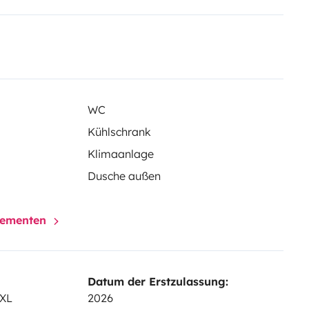
sidiär und ergänzt die
WC
Kühlschrank
Klimaanlage
Dusche außen
elementen
Datum der Erstzulassung:
 XL
2026