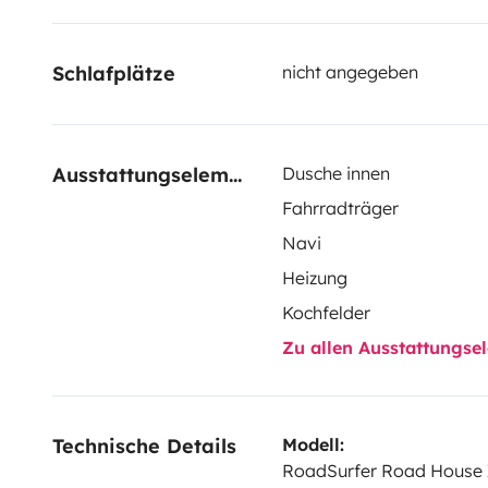
abschließen. Die Versicherung von Roadsurfer gilt sub
persönliche Versicherung des Mieters.
Schlafplätze
nicht angegeben
Ausstattungselemente
Dusche innen
Fahrradträger
Navi
Heizung
Kochfelder
Zu allen Ausstattungs
Technische Details
Modell:
RoadSurfer Road House