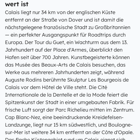
wert ist
Calais liegt nur 34 km von der englischen Küste
entfernt an der Straße von Dover und ist damit die
nächstgelegene französische Stadt zu Großbritannien
— ein perfekter Ausgangspunkt für Roadtrips durch
Europa. Der Tour du Guet, ein Wachturm aus dem 13.
Jahrhundert auf der Place d'Armes, überblickt den
Hafen seit über 700 Jahren. Kunstbegeisterte können
das Musée des Beaux-Arts de Calais besuchen, das
Werke aus mehreren Jahrhunderten zeigt, während
Auguste Rodins berühmte Skulptur Les Bourgeois de
Calais vor dem Hôtel de Ville steht. Die Cité
Internationale de la Dentelle et de la Mode feiert die
Spitzenkunst der Stadt in einer umgebauten Fabrik. Für
frische Luft sorgt der Parc Richelieu mitten im Zentrum.
Cap Blanc-Nez, eine beeindruckende Kreidefelsen-
Landzunge, liegt nur 15 km südwestlich, und Boulogne-
sur-Mer ist weitere 34 km entfernt an der Côte d'Opale.
Das flache Küstengebiet rund um Calais eignet sich