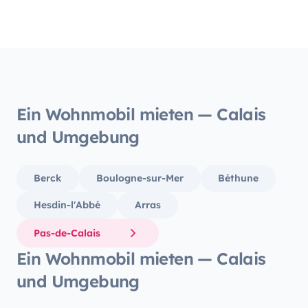
einem 
war de
Tankfü
komple
Insges
würden
buchen
Ein Wohnmobil mieten — Calais
und Umgebung
Berck
Boulogne-sur-Mer
Béthune
Hesdin-l'Abbé
Arras
Pas-de-Calais
Ein Wohnmobil mieten — Calais
und Umgebung