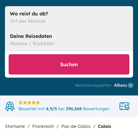
Wo reist du ab?
Ort der Abreise
Deine Reisedaten
Abreise / Rückkehr
Suchen
Versicherungspartner
Di
Bewertet mit
4,9/5
bei
396.268
Bewertungen
in
Startseite
Frankreich
Pas-de-Calais
Calais