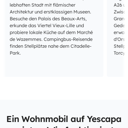
lebhaften Stadt mit flämischer
A26 un
Architektur und erstklassigen Museen.
Zwisch
Besuche den Palais des Beaux-Arts,
Grand'
erkunde das Viertel Vieux-Lille und
Gedenk
probiere lokale Küche auf dem Marché
erwart
de Wazemmes. Campingbus-Reisende
d'Orsa
finden Stellplätze nahe dem Citadelle-
Stellp
Park.
Torcy 
Ein Wohnmobil auf Yescapa