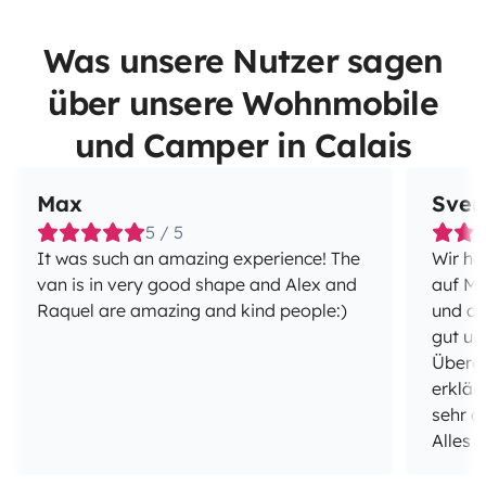
Was unsere Nutzer sagen
über unsere Wohnmobile
und Camper in Calais
Max
Sven
5 / 5
It was such an amazing experience! The
Wir ha
van is in very good shape and Alex and
auf Ma
Raquel are amazing and kind people:)
und di
gut un
Überga
erklär
sehr d
Alles 
auch w