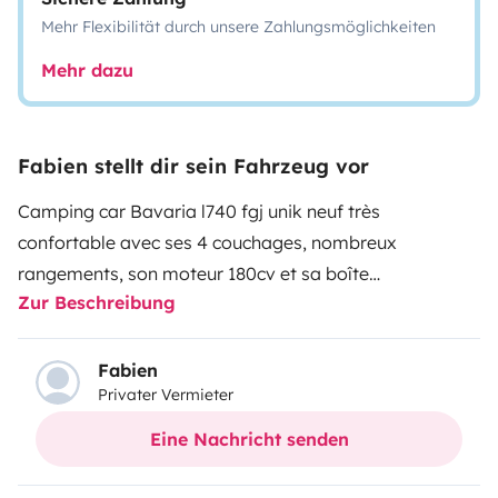
Mehr Flexibilität durch unsere Zahlungsmöglichkeiten
Mehr dazu
Fabien stellt dir sein Fahrzeug vor
Camping car Bavaria l740 fgj unik neuf très
confortable avec ses 4 couchages, nombreux
rangements, son moteur 180cv et sa boîte
Zur Beschreibung
automatique.
Nombreuses options comme 2 tv, douche
de plage etc ...
Fabien
Privater Vermieter
Eine Nachricht senden