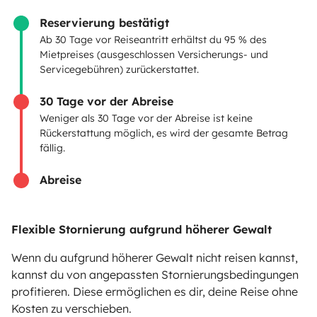
Reservierung bestätigt
VERMIETER
Ab 30 Tage vor Reiseantritt erhältst du 95 % des
Mietpreises (ausgeschlossen Versicherungs- und
Servicegebühren) zurückerstattet.
Wohnmobil vermieten
Mietvertrag
30 Tage vor der Abreise
Weniger als 30 Tage vor der Abreise ist keine
Mietversicherung
Rückerstattung möglich, es wird der gesamte Betrag
fällig.
Mietpannenhilfe
Abreise
Hilfe für Vermieter
Flexible Stornierung aufgrund höherer Gewalt
Wenn du aufgrund höherer Gewalt nicht reisen kannst,
Sichere Zahlungsweisen
Ratenzahlung
kannst du von angepassten Stornierungsbedingungen
profitieren. Diese ermöglichen es dir, deine Reise ohne
Kosten zu verschieben.
Herunterladen im
Verfügbar auf