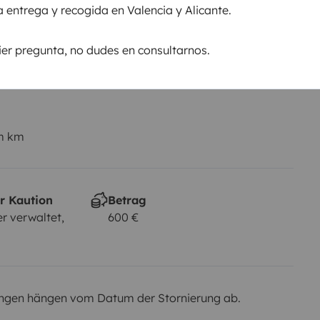
a entrega y recogida en Valencia y Alicante.
B-Klasse
uier pregunta, no dudes en consultarnos.
Rauchen erlaubt
Nicht erlaubt
em km
r Kaution
Betrag
r verwaltet,
600 €
ngen hängen vom Datum der Stornierung ab.