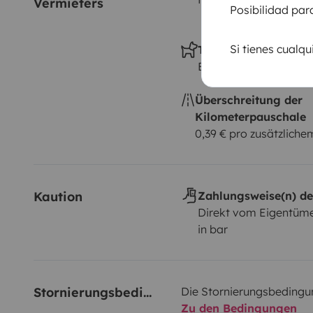
Vermieters
Posibilidad par
Si tienes cualq
Tiere erlaubt
Erlaubt
Überschreitung der
Kilometerpauschale
0,39 € pro zusätzlich
Kaution
Zahlungsweise(n) de
Direkt vom Eigentüme
in bar
Stornierungsbedingungen
Die Stornierungsbedingu
Zu den Bedingungen