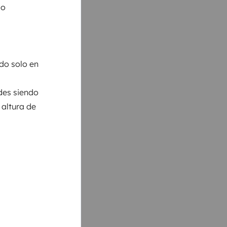
 o
do solo en
des siendo
altura de