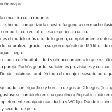
a esta equipada con frigorífico y
des Fahrzeuges
se gastase se cambiaría en una
 completamente equipado con
do a nuestra casa rodante.
s y secador de pelo.
Dispone
ose, hemos camperizado nuestra furgoneta con mucha ilusi
uedarla fija o convertible en el
compartir con vosotros esa experiencia única.
0)
Incluimos sábanas.
También
Schlafplatz 2
 es el modelo más alto de la gama, completamente autosuf
Bett auf gesenktem
re acondicionado solo en
n la naturaleza, gracias a su gran depósito de 150 litros de 
Esstisch
 goza de todas las comodidades
 aguas negras.
105x180 cm
ié comodamente gracias a su
 espacio de habitabilidad y almacenamiento lo que resulta
na pareja. Podrás guardar suficientes provisiones y cocinar
onde incluimos también todo el menaje necesario para que
WC
Geschirrset
quipada con frigorífico y hornillo de gas de 2 fuegos, (inclu
Kaffeemaschine
gastase se cambiaría en una gasolinera Repsol incluido en 
Geschwindigkeitsregelung
una.
mpletamente equipado con ducha y WC fijo. Donde incluimo
 y secador de pelo.