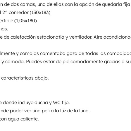
elementen
 de dos camas, una de ellas con la opción de quedarla fija
icante.
el 2° comedor (130x183)
rtible (1,05x180)
s.
nas.
Datum der Erstzulassung:
2015
 de calefacción estacionatia y ventilador. Aire acondiciona
cht:
Höhe
ilmente y como os comentaba goza de todas las comodida
2,77 m
y cómoda. Puedes estar de pié comodamente gracias a su 
tails
características abajo.
 donde incluye ducha y WC fijo.
de poder ver una peli a la luz de la luna.
con agua caliente.
Führerschein (Vorder- und
Rückseite)