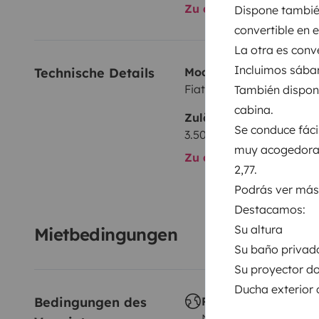
Zu allen Ausstattungs
Dispone también
Posibilidad para entrega y recogida en Valencia y Al
convertible en 
La otra es conve
Si tienes cualquier pregunta, no dudes en consultarno
Incluimos sába
Technische Details
Modell:
Fiat fiat ducato maxi
También dispone
cabina.
Zulässiges Gesamtgewi
Se conduce fác
3.500 kg
muy acogedora 
Zu allen technischen De
2,77.
Podrás ver más 
Destacamos:
Su altura
Mietbedingungen
Su baño privado
Su proyector don
Ducha exterior 
Bedingungen des 
Reisen im Ausland
Nicht erlaubt