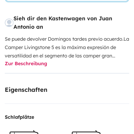
Sieh dir den Kastenwagen von Juan
Antonio an
Se puede devolver Domingos tardes previo acuerdo.
La
Camper Livingstone 5 es la máxima expresión de
versatilidad en el segmento de las camper gran
Zur Beschreibung
volumen. Con una longitud estratégica de 6 metros,
este modelo logra equilibrar una maniobrabilidad
excepcional con una capacidad sorprendente, gracias
Eigenschaften
a su ingeniosa configuración de doble cama trasera
dispuesta en litera, ideal para familias o grupos de
cuatro aventureros. Ideal para hasta 4 personas, con
posibilidad de mayor almacenaje interior, usando la
Schlafplätze
cama superior.
Bajo el capó, su motor de 140 CV
garantiza una respuesta ágil y solvente, permitiendo