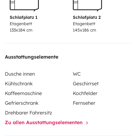
afrontar puertos de montaña o trayectos por
autopista con total confianza. Su habitáculo destaca
Schlafplatz 1
Schlafplatz 2
por un aprovechamiento milimétrico del espacio,
Etagenbett
Etagenbett
133x184 cm
145x186 cm
ofreciendo una zona de salón acogedora y una cocina
equipada para la vida nómada. Es el vehículo
predilecto para quienes desean la discreción de una
camper con la funcionalidad de una autocaravana.
Ausstattungselemente
Dusche innen
WC
Kühlschrank
Geschirrset
Kaffeemaschine
Kochfelder
Gefrierschrank
Fernseher
Drehbarer Fahrersitz
Zu allen Ausstattungselementen