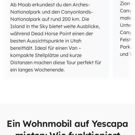
Zion-N
Ab Moab erkundest du den Arches-
Canyon
Nationalpark und den Canyonlands-
maleri
Nationalpark auf rund 200 km. Die
Unterw
Island in the Sky bietet weite Ausblicke,
Canyon
während Dead Horse Point einen der
Felstu
besten Aussichtspunkte in Utah
Parks 
bereithält. Ideal für einen Van –
und Va
kompakte Stellplätze und kurze
Distanzen machen diese Tour perfekt für
ein langes Wochenende.
Ein Wohnmobil auf Yescapa