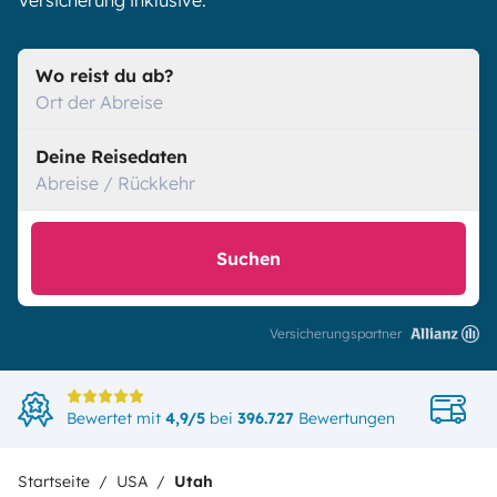
Versicherung inklusive.
Wo reist du ab?
Ort der Abreise
Deine Reisedaten
Abreise / Rückkehr
Suchen
Versicherungspartner
Di
Bewertet mit
4,9/5
bei
396.727
Bewertungen
in
Startseite
USA
Utah