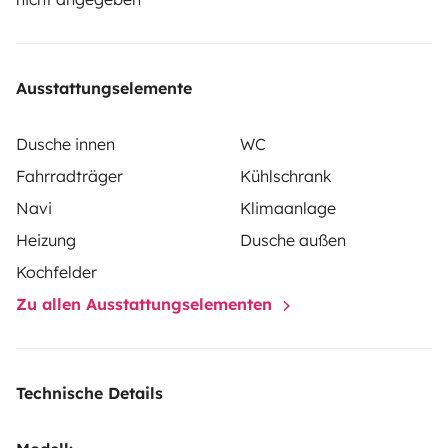
Versicherung von Roadsurfer gilt subsidiär und ergänzt
die persönliche Versicherung des Mieters.
Ausstattungselemente
Dusche innen
WC
Fahrradträger
Kühlschrank
Navi
Klimaanlage
Heizung
Dusche außen
Kochfelder
Zu allen Ausstattungselementen
Technische Details