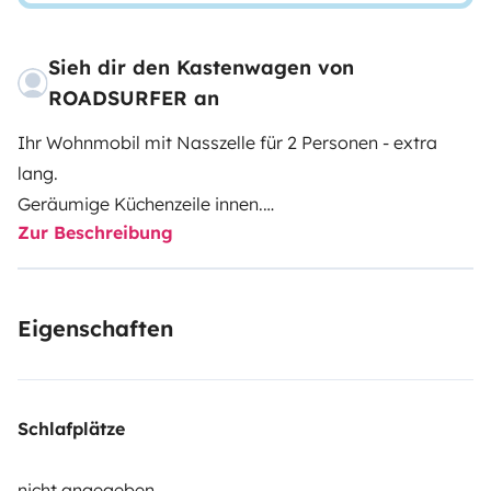
Sieh dir den Kastenwagen von
ROADSURFER an
Ihr Wohnmobil mit Nasszelle für 2 Personen - extra
lang.
Geräumige Küchenzeile innen.
Zur Beschreibung
Extra große Nasszelle mit Warmwasserdusche und
Toilette.
Luftheizung. 2 Schlafplätze ohne Umbau.
Eigenschaften
Mehr Infos & AGB: https://roadsurfer.com/wp-
content/uploads/roadsurfer-RENT-TermsConditions-
2026-1-15-DE.pdf
Schlafplätze
Der Mieter muss eine eigene Haftpflicht-, Kollisions-
und Vollkaskoversicherung abschließen. Die
nicht angegeben