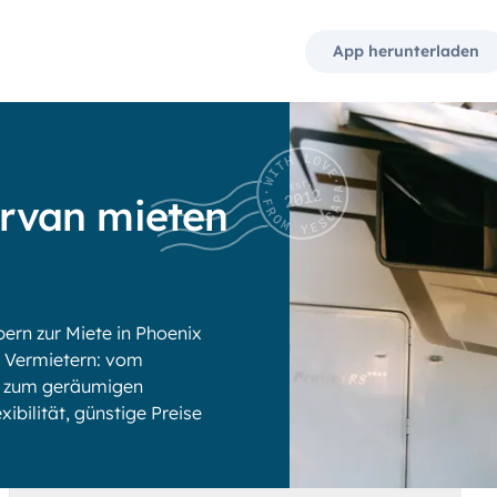
App herunterladen
rvan mieten
rn zur Miete in Phoenix
 Vermietern: vom
is zum geräumigen
xibilität, günstige Preise