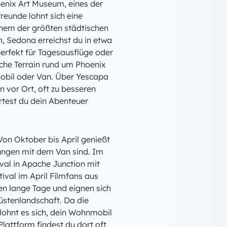
oenix Art Museum, eines der
eunde lohnt sich eine
nem der größten städtischen
h, Sedona erreichst du in etwa
perfekt für Tagesausflüge oder
che Terrain rund um Phoenix
obil oder Van. Über Yescapa
n vor Ort, oft zu besseren
rtest du dein Abenteuer
Von Oktober bis April genießt
ungen mit dem Van sind. Im
ival in Apache Junction mit
tival im April Filmfans aus
 lange Tage und eignen sich
üstenlandschaft. Da die
lohnt es sich, dein Wohnmobil
Plattform findest du dort oft