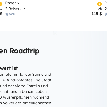
Phoenix
P
2 Reisende
2
Ab
Ab
 $
115 $
Neu
en Roadtrip
wert ist
lometer im Tal der Sonne und
 US-Bundesstaates. Die Stadt
nd der Sierra Estrella und
dschaft und urbanem Leben.
00 Wüstenpflanzen, während
n Völker des amerikanischen