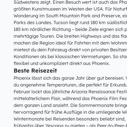
Südwestens zeigt. Einen Besuch wert ist auch das Ph
größten Kunstmuseen im Westen der USA. Für Naturfr
Wanderung im South Mountain Park and Preserve, ei
Parks des Landes. Tucson liegt rund 180 km südöstlic
185 km nördlicher Richtung – beide Ziele eignen sich 
mehrtägige Touren. Die breiten Highways und das fla
machen die Region ideal für Fahrten mit dem Wohnm
mietest du dein Fahrzeug direkt von privaten Besitzer
Konditionen als bei klassischen Vermietungen. So sta
flexibel und unkompliziert direkt aus Phoenix.
Beste Reisezeit
Phoenix lässt sich das ganze Jahr über gut bereisen. 
du angenehme Temperaturen, die perfekt für Erkund
Februar lockt das jährliche Arizona Renaissance Fest
mittelalterlichem Flair, während das Phoenix Film Fes
dem ganzen Land anzieht. Die Sommermonate bringen
hervorragend für frühe Ausflüge in die umliegende W
Wintermonate bei Reisenden besonders beliebt sind, 
frühzeitig über Yescapa zu mieten – als Peer-to-Peer-