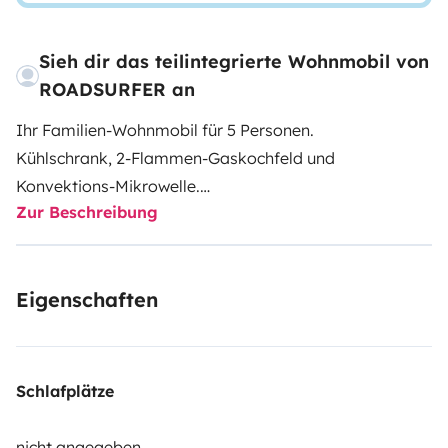
Sieh dir das teilintegrierte Wohnmobil von
ROADSURFER an
Ihr Familien-Wohnmobil für 5 Personen.
Kühlschrank, 2-Flammen-Gaskochfeld und
Konvektions-Mikrowelle.
Zur Beschreibung
Nasszelle mit Dusche und Toilette.
Luftheizung. 5 Sitzplätze und 5 Schlafplätze.
Mehr Infos & AGB: https://roadsurfer.com/wp-
Eigenschaften
content/uploads/roadsurfer-RENT-TermsConditions-
2026-1-15-DE.pdf
Der Mieter muss eine eigene Haftpflicht-, Kollisions-
Schlafplätze
und Vollkaskoversicherung abschließen. Die
Versicherung von Roadsurfer gilt subsidiär und ergänzt
nicht angegeben