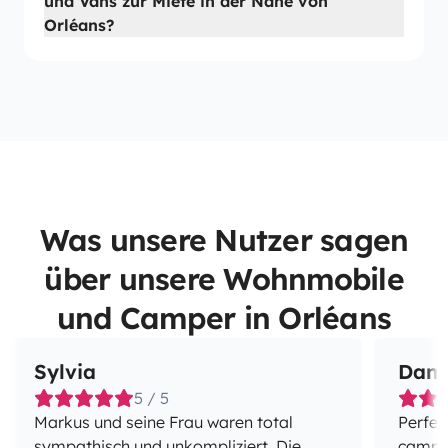
und Vans zur Miete in der Nähe von
Orléans?
Was unsere Nutzer sagen
über unsere Wohnmobile
und Camper in Orléans
Sylvia
Dani
5 / 5
Markus und seine Frau waren total
Perfec
sympathisch und unkompliziert. Die
campe