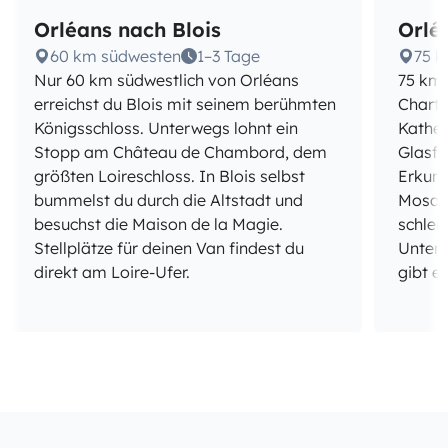
Orléans nach Blois
Orlé
60 km südwesten
1–3 Tage
75 k
Nur 60 km südwestlich von Orléans
75 km 
erreichst du Blois mit seinem berühmten
Chartr
Königsschloss. Unterwegs lohnt ein
Kathed
Stopp am Château de Chambord, dem
Glasfe
größten Loireschloss. In Blois selbst
Erkund
bummelst du durch die Altstadt und
Mosaik
besuchst die Maison de la Magie.
schlen
Stellplätze für deinen Van findest du
Unters
direkt am Loire-Ufer.
gibt e