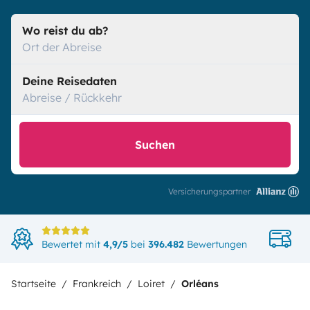
Wo reist du ab?
Ort der Abreise
Deine Reisedaten
Abreise / Rückkehr
Suchen
Versicherungspartner
Di
Bewertet mit
4,9/5
bei
396.482
Bewertungen
in
Startseite
Frankreich
Loiret
Orléans