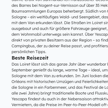
des Barres bei Nogent-sur-Vernisson auf über 35 Hek
Baumsammlungen Europas beherbergt. Südlich von Or
Sologne – ein weitläufiges Wald- und Seengebiet, das 
mit dem Van erkunden lässt. Die Straßen im Loiret s
ausgebaut und auch für größere Fahrzeuge geeignet,
dem Wohnmobil unterwegs sein kannst. Über Yescapa
direkt von privaten Besitzern aus der Region – so fi
Campingbus, der zu deiner Reise passt, und profitier
persönlichen Tipps.
Beste Reisezeit
Das Loiret lässt sich das ganze Jahr über wunderbar 
September genießt du lange, warme Tage – ideal, um 
Sologne mit dem Van zu erkunden. Im Juni locken die
Orléans mit historischen Umzügen und Feierlichkeite
die Sologne in ein Farbenmeer, und das Festival de L
alle zwei Jahre) bringt traditionelle Boote und Fluss
Yescapa findest du auch in der Nebensaison attrakti
Vermietern, da die Preise im Peer-to-Peer-Modell oft 