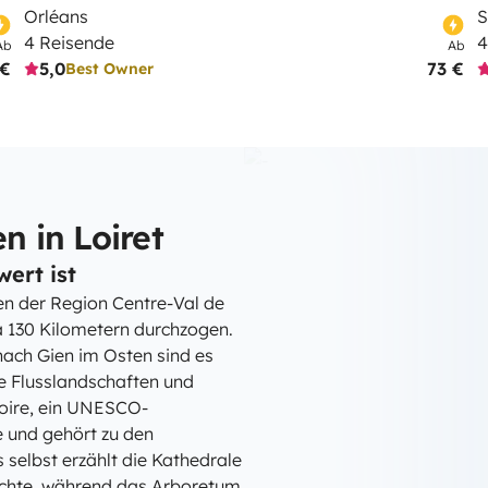
Orléans
4 Reisende
4
Ab
Ab
 €
5,0
73 €
Best Owner
 in Loiret
ert ist
zen der Region Centre-Val de
a 130 Kilometern durchzogen.
ach Gien im Osten sind es
te Flusslandschaften und
-Loire, ein UNESCO-
e und gehört zu den
selbst erzählt die Kathedrale
ichte, während das Arboretum