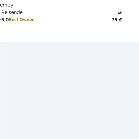
Semoy
 Reisende
Ab
5,0
75 €
Best Owner