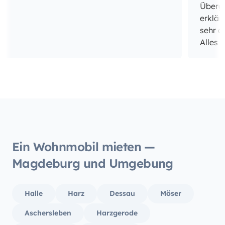
Überga
erklär
sehr d
Alles 
auch w
einem 
war de
Tankfü
komple
Insges
würden
buchen
Ein Wohnmobil mieten —
Magdeburg und Umgebung
Halle
Harz
Dessau
Möser
Aschersleben
Harzgerode