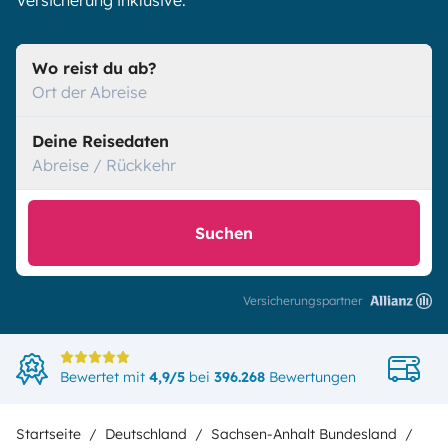
Versicherung inklusive.
Wo reist du ab?
Ort der Abreise
Deine Reisedaten
Abreise / Rückkehr
Suchen
Versicherungspartner
Di
Bewertet mit
4,9/5
bei
396.268
Bewertungen
in
Startseite
Deutschland
Sachsen-Anhalt Bundesland