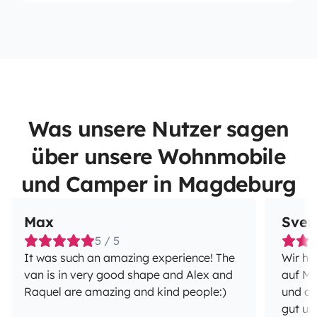
Was unsere Nutzer sagen
über unsere Wohnmobile
und Camper in Magdeburg
Max
Sven
5 / 5
It was such an amazing experience! The
Wir ha
van is in very good shape and Alex and
auf Ma
Raquel are amazing and kind people:)
und di
gut un