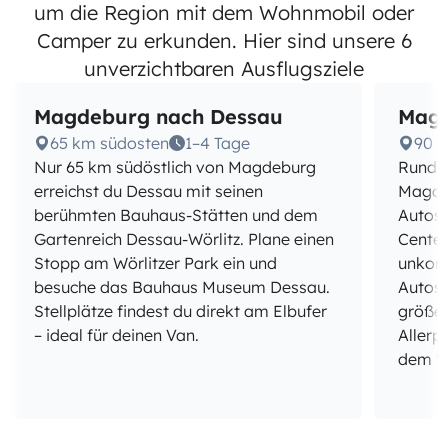
um die Region mit dem Wohnmobil oder
Camper zu erkunden. Hier sind unsere 6
unverzichtbaren Ausflugsziele
Magdeburg nach Dessau
Magd
65 km südosten
1–4 Tage
90 
Nur 65 km südöstlich von Magdeburg
Rund 9
erreichst du Dessau mit seinen
Magdeb
berühmten Bauhaus-Stätten und dem
Autos
Gartenreich Dessau-Wörlitz. Plane einen
Center
Stopp am Wörlitzer Park ein und
unkomp
besuche das Bauhaus Museum Dessau.
Autost
Stellplätze findest du direkt am Elbufer
größer
– ideal für deinen Van.
Allerp
dem W