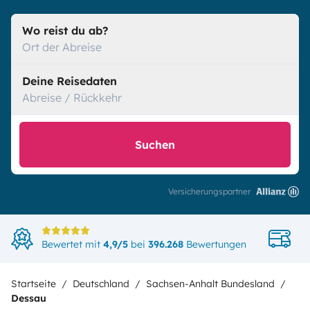
Wo reist du ab?
Ort der Abreise
Deine Reisedaten
Abreise / Rückkehr
Suchen
Versicherungspartner
Di
Bewertet mit
4,9/5
bei
396.268
Bewertungen
in
Startseite
Deutschland
Sachsen-Anhalt Bundesland
Dessau