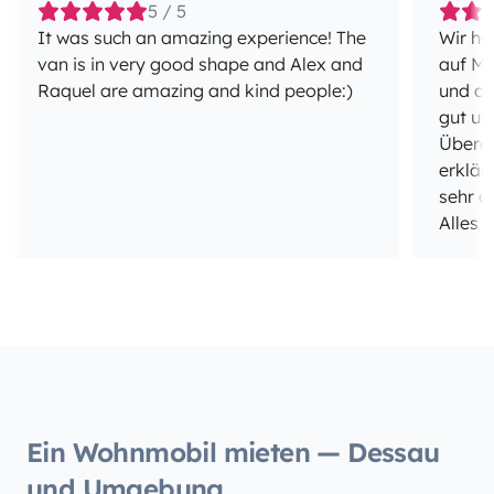
5 / 5
It was such an amazing experience! The
Wir ha
van is in very good shape and Alex and
auf Ma
Raquel are amazing and kind people:)
und di
gut un
Überga
erklär
sehr d
Alles 
auch w
einem 
war de
Tankfü
komple
Insges
würden
buchen
Ein Wohnmobil mieten — Dessau
und Umgebung