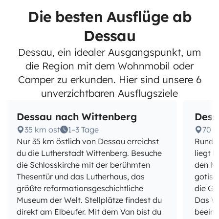
Die besten Ausflüge ab
Dessau
Dessau, ein idealer Ausgangspunkt, um
die Region mit dem Wohnmobil oder
Camper zu erkunden. Hier sind unsere 6
unverzichtbaren Ausflugsziele
Dessau nach Wittenberg
Dess
35 km ost
1–3 Tage
70 
Nur 35 km östlich von Dessau erreichst
Rund 7
du die Lutherstadt Wittenberg. Besuche
liegt 
die Schlosskirche mit der berühmten
den Ma
Thesentür und das Lutherhaus, das
gotisc
größte reformationsgeschichtliche
die Gr
Museum der Welt. Stellplätze findest du
Das W
direkt am Elbeufer. Mit dem Van bist du
beeind