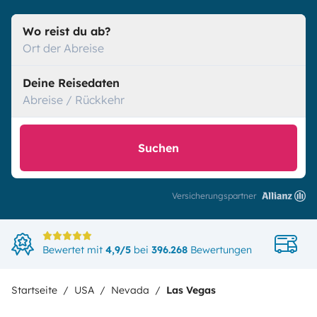
Wo reist du ab?
Ort der Abreise
Deine Reisedaten
Abreise / Rückkehr
Suchen
Versicherungspartner
Di
Bewertet mit
4,9/5
bei
396.268
Bewertungen
in
Startseite
USA
Nevada
Las Vegas