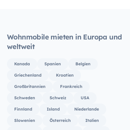
Tankfü
komple
Insges
würden
buchen
Wohnmobile mieten in Europa und
weltweit
Kanada
Spanien
Belgien
Griechenland
Kroatien
Großbritannien
Frankreich
Schweden
Schweiz
USA
Finnland
Island
Niederlande
Slowenien
Österreich
Italien