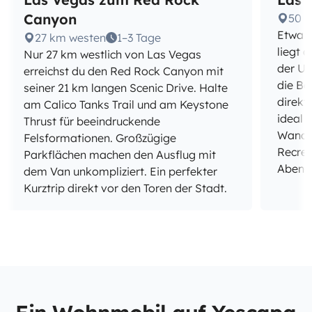
Canyon
50 
Etwa 5
27 km westen
1–3 Tage
liegt 
Nur 27 km westlich von Las Vegas
der U
erreichst du den Red Rock Canyon mit
die Bo
seiner 21 km langen Scenic Drive. Halte
direkt
am Calico Tanks Trail und am Keystone
ideal 
Thrust für beeindruckende
Wande
Felsformationen. Großzügige
Recrea
Parkflächen machen den Ausflug mit
Abend
dem Van unkompliziert. Ein perfekter
Kurztrip direkt vor den Toren der Stadt.