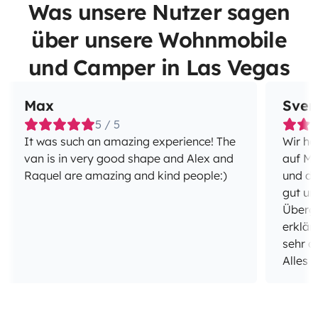
Was unsere Nutzer sagen
über unsere Wohnmobile
und Camper in Las Vegas
Max
Sven
5 / 5
It was such an amazing experience! The
Wir ha
van is in very good shape and Alex and
auf Ma
Raquel are amazing and kind people:)
und di
gut un
Überga
erklär
sehr d
Alles 
auch w
einem 
war de