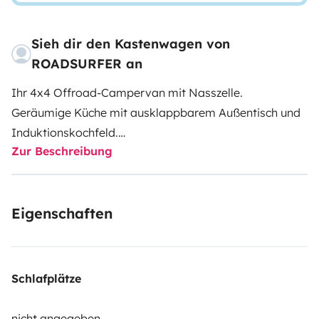
Sieh dir den Kastenwagen von
ROADSURFER an
Ihr 4x4 Offroad-Campervan mit Nasszelle.
Geräumige Küche mit ausklappbarem Außentisch und
Induktionskochfeld.
Zur Beschreibung
Nasszelle mit Dusche und Toilette.
Luftheizung. 4 Sitzplätze und 2 Schlafplätze.
Mehr Infos & AGB: https://roadsurfer.com/wp-
Eigenschaften
content/uploads/roadsurfer-RENT-TermsConditions-
2026-1-15-DE.pdf
Der Mieter muss eine eigene Haftpflicht-, Kollisions-
Schlafplätze
und Vollkaskoversicherung abschließen. Die
Versicherung von Roadsurfer gilt subsidiär und ergänzt
nicht angegeben