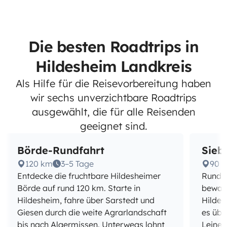
Die besten Roadtrips in
Hildesheim Landkreis
Als Hilfe für die Reisevorbereitung haben
wir sechs unverzichtbare Roadtrips
ausgewählt, die für alle Reisenden
geeignet sind.
Börde-Rundfahrt
Sieb
120 km
3–5 Tage
90 
Entdecke die fruchtbare Hildesheimer
Rund 9
Börde auf rund 120 km. Starte in
bewald
Hildesheim, fahre über Sarstedt und
Hildes
Giesen durch die weite Agrarlandschaft
es übe
bis nach Algermissen. Unterwegs lohnt
Leinet