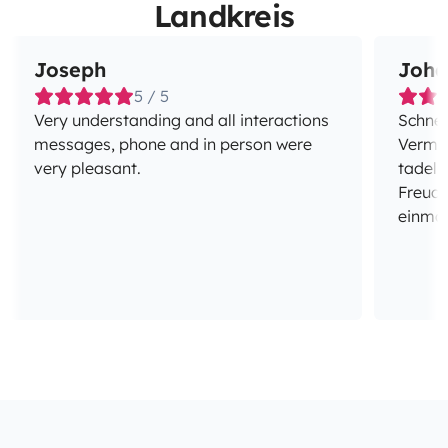
Landkreis
Joseph
Joha
5 / 5
Very understanding and all interactions
Schnel
messages, phone and in person were
Vermietung. Das Fah
very pleasant.
tadell
Freude
einmal