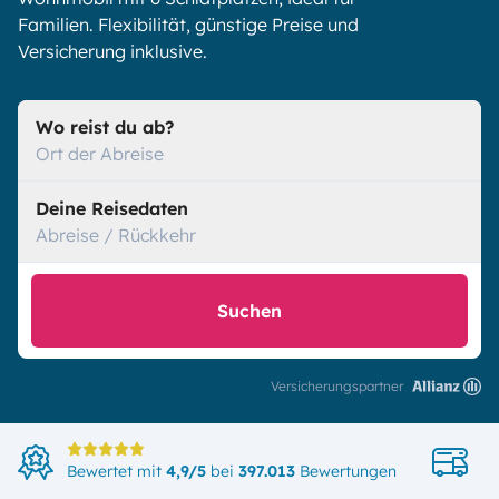
Familien. Flexibilität, günstige Preise und
Versicherung inklusive.
Wo reist du ab?
Ort der Abreise
Deine Reisedaten
Abreise / Rückkehr
Suchen
Versicherungspartner
Di
Bewertet mit
4,9/5
bei
397.013
Bewertungen
in