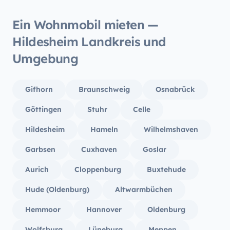
Ein Wohnmobil mieten —
Hildesheim Landkreis und
Umgebung
Gifhorn
Braunschweig
Osnabrück
Göttingen
Stuhr
Celle
Hildesheim
Hameln
Wilhelmshaven
Garbsen
Cuxhaven
Goslar
Aurich
Cloppenburg
Buxtehude
Hude (Oldenburg)
Altwarmbüchen
Hemmoor
Hannover
Oldenburg
Wolfsburg
Lüneburg
Meppen