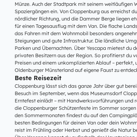
Münze. Auch der Stadtpark mit seinem weitläufigen 
Spaziergängen ein. Von Cloppenburg aus erreichst d
nördlicher Richtung, und die Dammer Berge liegen et
für einen Tagesausflug mit dem Van. Die flache Lan
das Fahren mit dem Wohnmobil besonders angenehm:
Steigungen und gute Infrastruktur. Die ländliche Umg
Parken und Übernachten. Über Yescapa mietest du d
privaten Besitzern aus der Region. So profitierst du v
Preisen und einem unkomplizierten Ablauf – perfekt
Oldenburger Münsterland auf eigene Faust zu entdec
Beste Reisezeit
Cloppenburg lässt sich das ganze Jahr über gut bereis
Besuch im September, wenn das Museumsdorf Cloppe
Erntefest einlädt – mit Handwerksvorführungen und r
die Cloppenburger Schützenfeste im Sommer sorgen 
den Sommermonaten findest du auf den Campingplä
besten Bedingungen für deinen Van oder dein Wohnmo
reist im Frühling oder Herbst und genießt die Natur