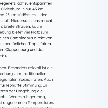
Wegenetz lädt zu entspannten
u Oldenburg in nur 45 km
wa 25 km südöstlich – ideal
dschaft Niedersachsens macht
 breite Straßen, kaum
ebung bietet viel Platz zum
einen Campingbus direkt von
on persönlichen Tipps, fairen
, um Cloppenburg und das
ken.
en. Besonders reizvoll ist ein
nburg zum traditionellen
egionalen Spezialitäten. Auch
für lebhafte Stimmung. In
tzen der Umgebung die
bil. Wer es ruhiger mag,
 bei angenehmen Temperaturen.