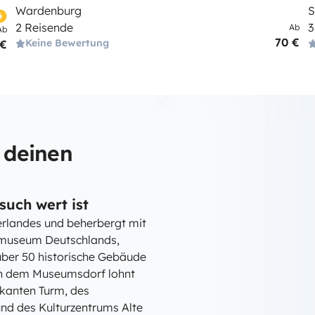
Wardenburg
S
2 Reisende
3
Ab
Ab
70 €
Keine Bewertung
 €
 deinen
such wert ist
rlandes und beherbergt mit
tmuseum Deutschlands,
 über 50 historische Gebäude
en dem Museumsdorf lohnt
rkanten Turm, des
d des Kulturzentrums Alte