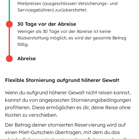
Mietpreises (ausgeschlossen Versicherungs- und
Servicegebühren) zurückerstattet.
Wohnmobil vermieten
Mietvertrag
30 Tage vor der Abreise
Weniger als 30 Tage vor der Abreise ist keine
Mietversicherung
Rückerstattung möglich, es wird der gesamte Betrag
fällig.
Mietpannenhilfe
Abreise
Hilfe für Vermieter
Flexible Stornierung aufgrund höherer Gewalt
Wenn du aufgrund höherer Gewalt nicht reisen kannst,
Sichere Zahlungsweisen
Ratenzahlung
kannst du von angepassten Stornierungsbedingungen
profitieren. Diese ermöglichen es dir, deine Reise ohne
Kosten zu verschieben.
Herunterladen im
Verfügbar auf
Der Betrag deiner stornierten Reservierung wird auf
App Store
Google Play
einen Miet-Gutschein übertragen, mit dem du das