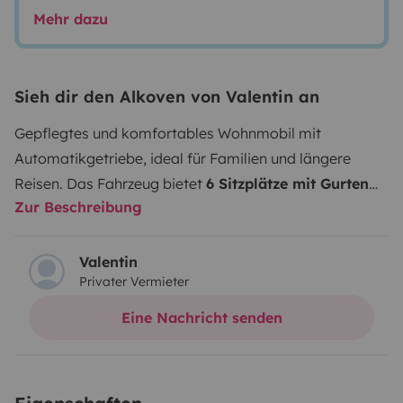
Mehr dazu
Sieh dir den Alkoven von Valentin an
Gepflegtes und komfortables Wohnmobil mit
Automatikgetriebe, ideal für Familien und längere
Reisen. Das Fahrzeug bietet
6 Sitzplätze mit Gurten
Zur Beschreibung
und eine praktische Ausstattung für entspanntes
Reisen.
Besonders angenehm sind der relativ große
Kühlschrank mit Gefrierfach und ausziehbarem
Valentin
Privater Vermieter
Flaschenfach, die
120 Ah LiFePO4 Aufbaubatterie
,
Stromkabel, Adapter und Wasserschlauch. Der
Eine Nachricht senden
beheizte Abwassertank
macht das Fahrzeug auch bei
kühleren Temperaturen praktischer nutzbar.
Das
Wohnmobil ist achtfach bereift, Sommer und