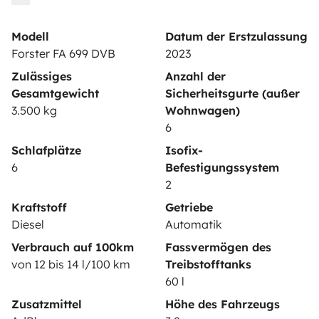
Wohnmobil vermieten
Modell
Datum der Erstzulassung
Mietvertrag
Forster FA 699 DVB
2023
Zulässiges
Anzahl der
Mietversicherung
Gesamtgewicht
Sicherheitsgurte (außer
Mietpannenhilfe
3.500 kg
Wohnwagen)
6
Hilfe für Vermieter
Schlafplätze
Isofix-
6
Befestigungssystem
2
Kraftstoff
Getriebe
Sichere Zahlungsweisen
Ratenzahlung
Diesel
Automatik
Verbrauch auf 100km
Fassvermögen des
von 12 bis 14 l/100 km
Treibstofftanks
Herunterladen im
Verfügbar auf
60 l
App Store
Google Play
Zusatzmittel
Höhe des Fahrzeugs