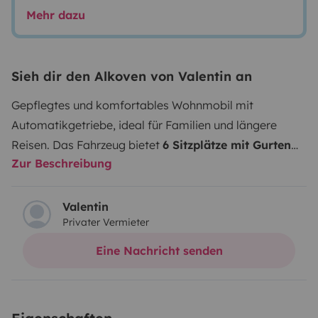
Mehr dazu
Sieh dir den Alkoven von Valentin an
Gepflegtes und komfortables Wohnmobil mit
Automatikgetriebe, ideal für Familien und längere
Reisen. Das Fahrzeug bietet
6 Sitzplätze mit Gurten
Zur Beschreibung
und eine praktische Ausstattung für entspanntes
Reisen.
Besonders angenehm sind der relativ große
Kühlschrank mit Gefrierfach und ausziehbarem
Valentin
Privater Vermieter
Flaschenfach, die
120 Ah LiFePO4 Aufbaubatterie
,
Stromkabel, Adapter und Wasserschlauch. Der
Eine Nachricht senden
beheizte Abwassertank
macht das Fahrzeug auch bei
kühleren Temperaturen praktischer nutzbar.
Das
Wohnmobil ist achtfach bereift, Sommer und