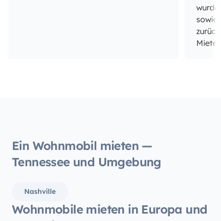
wurde 
sowie 
zurück
Mieter
weiter
Wohnmo
Vielen
Ein Wohnmobil mieten —
Tennessee und Umgebung
Nashville
Wohnmobile mieten in Europa und