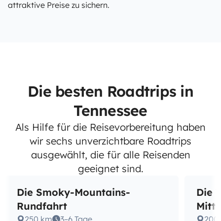
attraktive Preise zu sichern.
Die besten Roadtrips in
Tennessee
Als Hilfe für die Reisevorbereitung haben
wir sechs unverzichtbare Roadtrips
ausgewählt, die für alle Reisenden
geeignet sind.
Die Smoky-Mountains-
Die 
Rundfahrt
Mitt
250 km
3–6 Tage
200