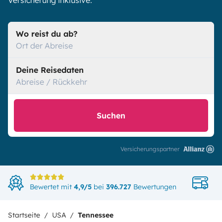
Versicherung inklusive.
Wo reist du ab?
Ort der Abreise
Deine Reisedaten
Abreise / Rückkehr
Suchen
Versicherungspartner
Di
Bewertet mit
4,9/5
bei
396.727
Bewertungen
in
Startseite
USA
Tennessee