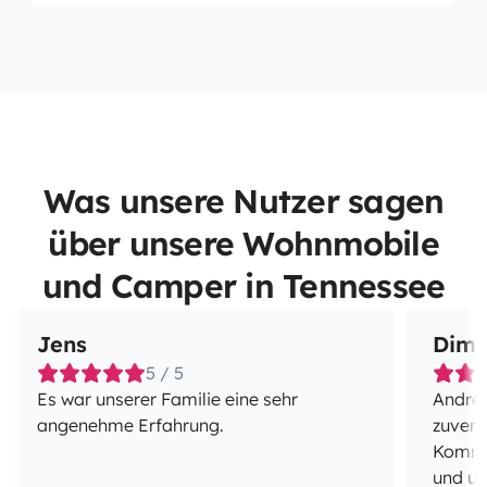
Was unsere Nutzer sagen
über unsere Wohnmobile
und Camper in Tennessee
Jens
Dimi
5 / 5
Es war unserer Familie eine sehr
Andrej
angenehme Erfahrung.
zuverl
Kommun
und un