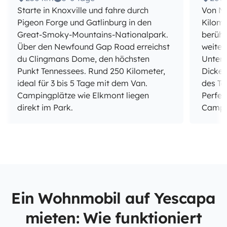
Starte in Knoxville und fahre durch
Von Na
Pigeon Forge und Gatlinburg in den
Kilome
Great-Smoky-Mountains-Nationalpark.
berühm
Über den Newfound Gap Road erreichst
weiter
du Clingmans Dome, den höchsten
Unterw
Punkt Tennessees. Rund 250 Kilometer,
Dickel
ideal für 3 bis 5 Tage mit dem Van.
des Te
Campingplätze wie Elkmont liegen
Perfek
direkt im Park.
Campin
Ein Wohnmobil auf Yescapa
mieten: Wie funktioniert