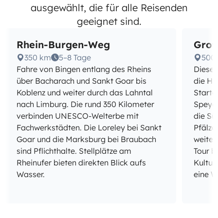
ausgewählt, die für alle Reisenden
geeignet sind.
Rhein-Burgen-Weg
Groß
350 km
5–8 Tage
500
Fahre von Bingen entlang des Rheins
Diese 
über Bacharach und Sankt Goar bis
die Hi
Koblenz und weiter durch das Lahntal
Starte
nach Limburg. Die rund 350 Kilometer
Speye
verbinden UNESCO-Welterbe mit
die Sü
Fachwerkstädten. Die Loreley bei Sankt
Pfälze
Goar und die Marksburg bei Braubach
weiter
sind Pflichthalte. Stellplätze am
Tour b
Rheinufer bieten direkten Blick aufs
Kultur
Wasser.
eine W