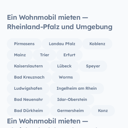
würden
buchen
Ein Wohnmobil mieten —
Rheinland-Pfalz und Umgebung
Pirmasens
Landau Pfalz
Koblenz
Mainz
Trier
Erfurt
Kaiserslautern
Lübeck
Speyer
Bad Kreuznach
Worms
Ludwigshafen
Ingelheim am Rhein
Bad Neuenahr
Idar-Oberstein
Bad Dürkheim
Germersheim
Konz
Ein Wohnmobil mieten —