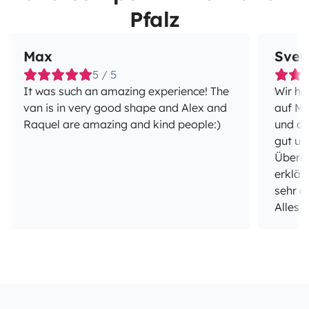
Pfalz
Max
Sven
5 / 5
It was such an amazing experience! The
Wir ha
van is in very good shape and Alex and
auf Ma
Raquel are amazing and kind people:)
und di
gut un
Überga
erklär
sehr d
Alles 
auch w
einem 
war de
Tankfü
komple
Insges