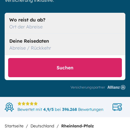
Versicherung inklusive.
Wo reist du ab?
Ort der Abreise
Deine Reisedaten
Abreise / Rückkehr
Suchen
Versicherungspartner
Di
Bewertet mit
4,9/5
bei
396.268
Bewertungen
in
Startseite
Deutschland
Rheinland-Pfalz