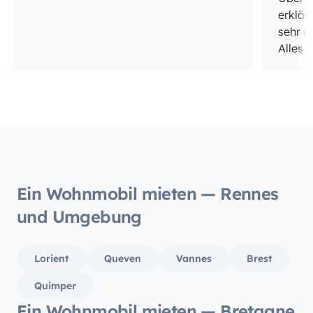
erklär
sehr d
Alles 
auch w
einem 
war de
Tankfü
komple
Insges
würden
buchen
Ein Wohnmobil mieten — Rennes
und Umgebung
Lorient
Queven
Vannes
Brest
Quimper
Ein Wohnmobil mieten — Bretagne