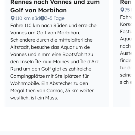
Rennes nach Vannes und zum
Renn
Golf von Morbihan
75 k
Fahre 
110 km süd
3–5 Tage
Korsar
Fahre 110 km nach Süden und erreiche
Festu
Vannes am Golf von Morbihan.
Aquar
Schlendere durch die mittelalterliche
nach C
Altstadt, besuche das Aquarium de
Auster
Vannes und nimm eine Bootsfahrt zu
findes
den Inseln Île-aux-Moines und Île d'Arz.
für de
Rund um den Golf gibt es zahlreiche
seiner 
Campingplätze mit Stellplätzen für
sich eb
Wohnmobile. Ein Abstecher zu den
Megalithen von Carnac, 35 km weiter
westlich, ist ein Muss.