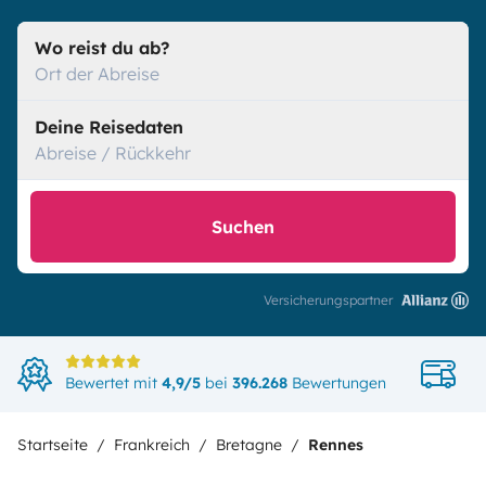
Wo reist du ab?
Ort der Abreise
Deine Reisedaten
Abreise / Rückkehr
Suchen
Versicherungspartner
Di
Bewertet mit
4,9/5
bei
396.268
Bewertungen
in
Startseite
Frankreich
Bretagne
Rennes