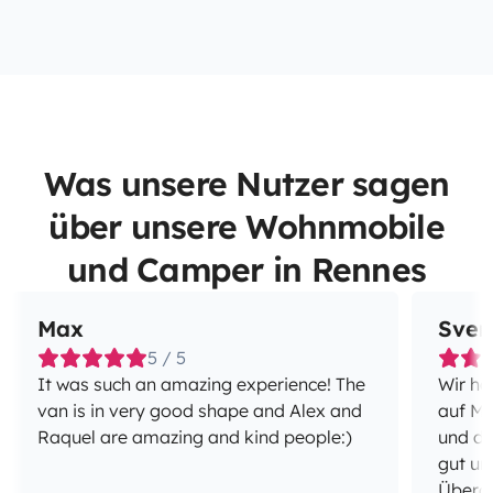
Was unsere Nutzer sagen
über unsere Wohnmobile
und Camper in Rennes
Max
Sven
5 / 5
It was such an amazing experience! The
Wir ha
van is in very good shape and Alex and
auf Ma
Raquel are amazing and kind people:)
und di
gut un
Überga