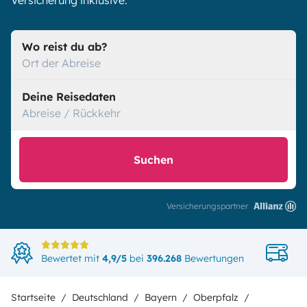
Versicherung inklusive.
Wo reist du ab?
Ort der Abreise
Deine Reisedaten
Abreise / Rückkehr
Suchen
Versicherungspartner
Di
Bewertet mit
4,9/5
bei
396.268
Bewertungen
in
Startseite
Deutschland
Bayern
Oberpfalz