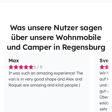
Was unsere Nutzer sagen
über unsere Wohnmobile
und Camper in Regensburg
Max
Sven
5 / 5
It was such an amazing experience! The
Wir ha
van is in very good shape and Alex and
auf Ma
Raquel are amazing and kind people:)
und di
gut un
Überga
erklär
sehr d