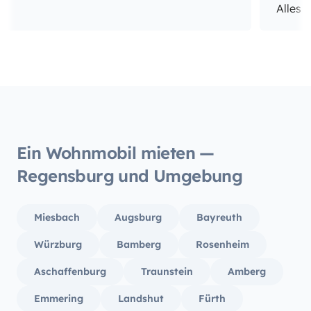
Alles 
auch w
einem 
war de
Tankfü
komple
Insges
würden
buchen
Ein Wohnmobil mieten —
Regensburg und Umgebung
Miesbach
Augsburg
Bayreuth
Würzburg
Bamberg
Rosenheim
Aschaffenburg
Traunstein
Amberg
Emmering
Landshut
Fürth