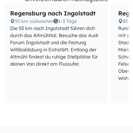
Regensburg nach Ingolstadt
Rege
55 km südwesten
1–3 Tage
85 
Die 55 km nach Ingolstadt führen dich
Rund 8
durch das Altmühltal. Besuche das Audi
mit se
Forum Ingolstadt und die Festung
Stadtm
Willibaldsburg in Eichstätt. Entlang der
Maria 
Altmühl findest du ruhige Stellplätze für
Schwan
deinen Van direkt am Flussufer.
Felsen
Oberpf
Wohnm