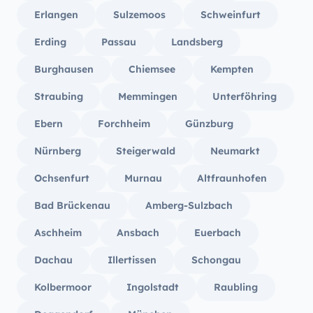
Erlangen
Sulzemoos
Schweinfurt
Erding
Passau
Landsberg
Burghausen
Chiemsee
Kempten
Straubing
Memmingen
Unterföhring
Ebern
Forchheim
Günzburg
Nürnberg
Steigerwald
Neumarkt
Ochsenfurt
Murnau
Altfraunhofen
Bad Brückenau
Amberg-Sulzbach
Aschheim
Ansbach
Euerbach
Dachau
Illertissen
Schongau
Kolbermoor
Ingolstadt
Raubling