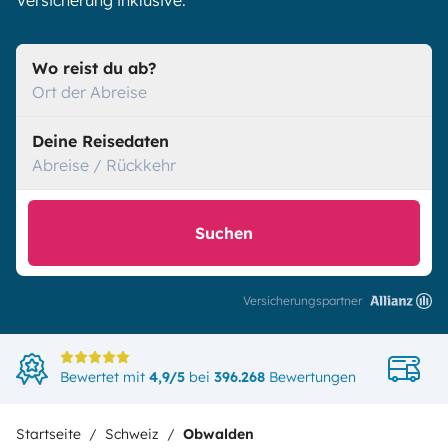
Versicherung inklusive.
Wo reist du ab?
Ort der Abreise
Deine Reisedaten
Abreise / Rückkehr
Suchen
Versicherungspartner
Di
Bewertet mit
4,9/5
bei
396.268
Bewertungen
in
Startseite
Schweiz
Obwalden