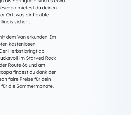
o bis Springfield sind es etwa
 Yescapa mietest du deinen
r Ort, was dir flexible
linois sichert.
 mit dem Van erkunden. Im
ößten kostenlosen
 Der Herbst bringt ab
ucksvoll im Starved Rock
der Route 66 und am
scapa findest du dank der
n faire Preise für dein
ig für die Sommermonate,