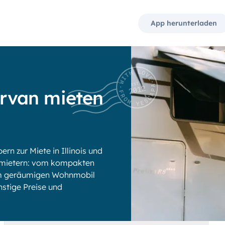
App herunterladen
rvan mieten
n zur Miete in Illinois und
rmietern: vom kompakten
zum geräumigen Wohnmobil
ünstige Preise und