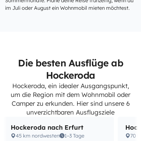
Sommermonate. Plane deine Reise frühzeitig, wenn du
im Juli oder August ein Wohnmobil mieten möchtest.
Die besten Ausflüge ab
Hockeroda
Hockeroda, ein idealer Ausgangspunkt,
um die Region mit dem Wohnmobil oder
Camper zu erkunden. Hier sind unsere 6
unverzichtbaren Ausflugsziele
Hockeroda nach Erfurt
Hock
45 km nordwesten
1–3 Tage
70 k