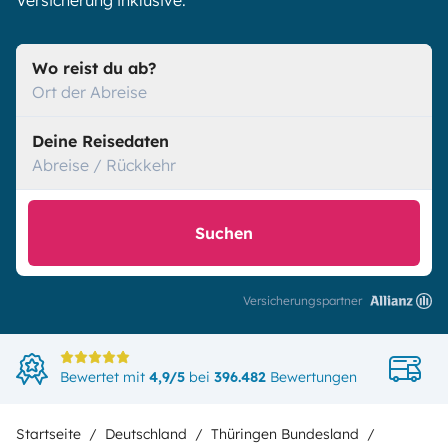
Versicherung inklusive.
Wo reist du ab?
Ort der Abreise
Deine Reisedaten
Abreise / Rückkehr
Suchen
Versicherungspartner
Di
Bewertet mit
4,9/5
bei
396.482
Bewertungen
in
Startseite
Deutschland
Thüringen Bundesland