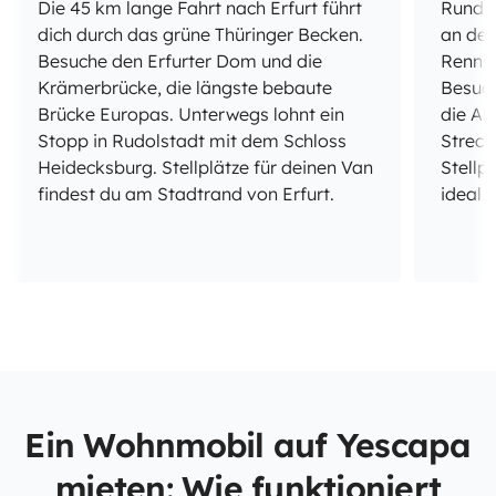
Die 45 km lange Fahrt nach Erfurt führt
Rund 7
dich durch das grüne Thüringer Becken.
an der
Besuche den Erfurter Dom und die
Rennst
Krämerbrücke, die längste bebaute
Besuch
Brücke Europas. Unterwegs lohnt ein
die Al
Stopp in Rudolstadt mit dem Schloss
Streck
Heidecksburg. Stellplätze für deinen Van
Stellp
findest du am Stadtrand von Erfurt.
ideal 
Ein Wohnmobil auf Yescapa
mieten: Wie funktioniert