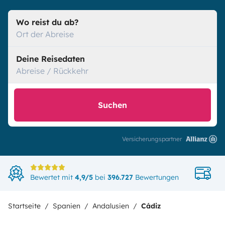
Wo reist du ab?
Ort der Abreise
Deine Reisedaten
Abreise / Rückkehr
Suchen
Versicherungspartner
Di
Bewertet mit
4,9/5
bei
396.727
Bewertungen
in
Startseite
Spanien
Andalusien
Cádiz