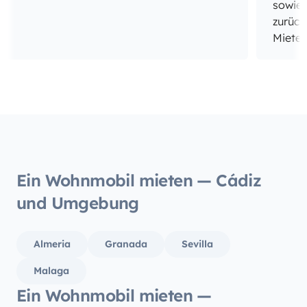
sowie 
zurück
Mieter
weiter
Wohnmo
Vielen
Ein Wohnmobil mieten — Cádiz
und Umgebung
Almeria
Granada
Sevilla
Malaga
Ein Wohnmobil mieten —