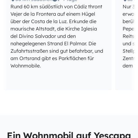
Rund 60 km südöstlich von Cádiz thront
Nur 35
Vejer de la Frontera auf einem Hügel
erwart
über der Costa de la Luz. Erkunde die
berühm
maurische Altstadt, die Kirche Iglesia
Pepe u
del Divino Salvador und den
Reitsc
nahegelegenen Strand El Palmar. Die
und sc
Zufahrtsstraßen sind gut befahrbar, und
Stellp
am Ortsrand gibt es Parkflächen für
Zentru
Wohnmobile.
dem V
Ein Wohnmobil auf Yescapa