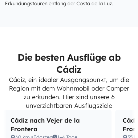
Erkundungstouren entlang der Costa de la Luz.
Die besten Ausflüge ab
Cádiz
Cádiz, ein idealer Ausgangspunkt, um die
Region mit dem Wohnmobil oder Camper
zu erkunden. Hier sind unsere 6
unverzichtbaren Ausflugsziele
Cádiz nach Vejer de la
Cádi
Frontera
Fron
60 km südosten
1–4 Tage
35 k