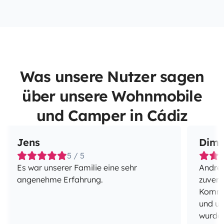
Was unsere Nutzer sagen
über unsere Wohnmobile
und Camper in Cádiz
Jens
Dimi
5 / 5
Es war unserer Familie eine sehr
Andrej
angenehme Erfahrung.
zuverl
Kommun
und un
wurde 