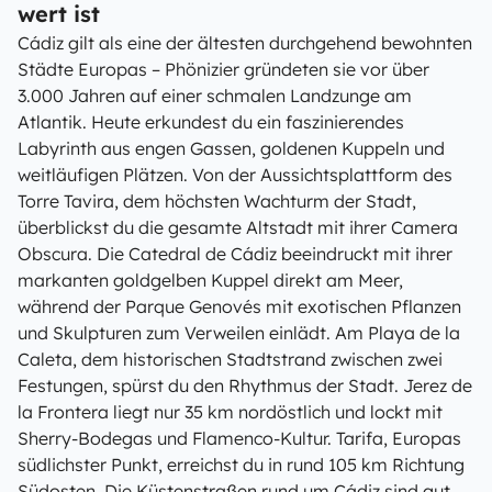
wert ist
Cádiz gilt als eine der ältesten durchgehend bewohnten
Städte Europas – Phönizier gründeten sie vor über
3.000 Jahren auf einer schmalen Landzunge am
Atlantik. Heute erkundest du ein faszinierendes
Labyrinth aus engen Gassen, goldenen Kuppeln und
weitläufigen Plätzen. Von der Aussichtsplattform des
Torre Tavira, dem höchsten Wachturm der Stadt,
überblickst du die gesamte Altstadt mit ihrer Camera
Obscura. Die Catedral de Cádiz beeindruckt mit ihrer
markanten goldgelben Kuppel direkt am Meer,
während der Parque Genovés mit exotischen Pflanzen
und Skulpturen zum Verweilen einlädt. Am Playa de la
Caleta, dem historischen Stadtstrand zwischen zwei
Festungen, spürst du den Rhythmus der Stadt. Jerez de
la Frontera liegt nur 35 km nordöstlich und lockt mit
Sherry-Bodegas und Flamenco-Kultur. Tarifa, Europas
südlichster Punkt, erreichst du in rund 105 km Richtung
Südosten. Die Küstenstraßen rund um Cádiz sind gut