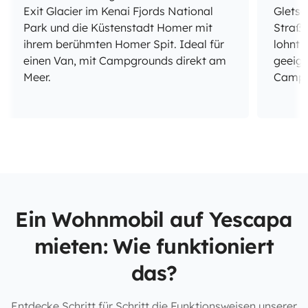
Exit Glacier im Kenai Fjords National
Gletsc
Park und die Küstenstadt Homer mit
Straße
ihrem berühmten Homer Spit. Ideal für
lohnt 
einen Van, mit Campgrounds direkt am
geeign
Meer.
Campi
Ein Wohnmobil auf Yescapa
mieten: Wie funktioniert
das?
Entdecke Schritt für Schritt die Funktionsweisen unserer