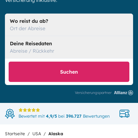
Versicherung inklusive.
Wo reist du ab?
Ort der Abreise
Deine Reisedaten
Abreise / Rückkehr
Suchen
Versicherungspartner
Di
Bewertet mit
4,9/5
bei
396.727
Bewertungen
in
Startseite
USA
Alaska