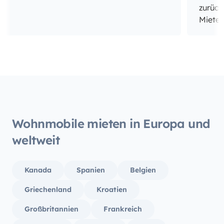
zurück
Mieter
weiter
Wohnmo
Vielen
Wohnmobile mieten in Europa und
weltweit
Kanada
Spanien
Belgien
Griechenland
Kroatien
Großbritannien
Frankreich