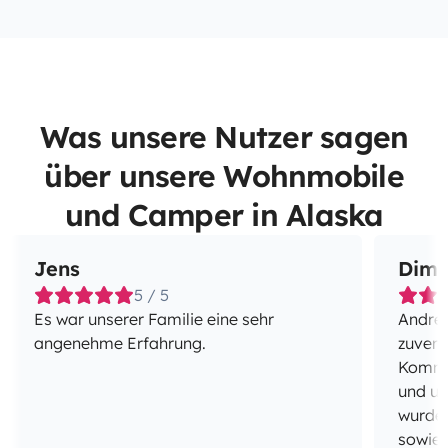
Was unsere Nutzer sagen
über unsere Wohnmobile
und Camper in Alaska
Jens
Dimi
5 / 5
Es war unserer Familie eine sehr
Andrej
angenehme Erfahrung.
zuverl
Kommun
und un
wurde 
sowie 