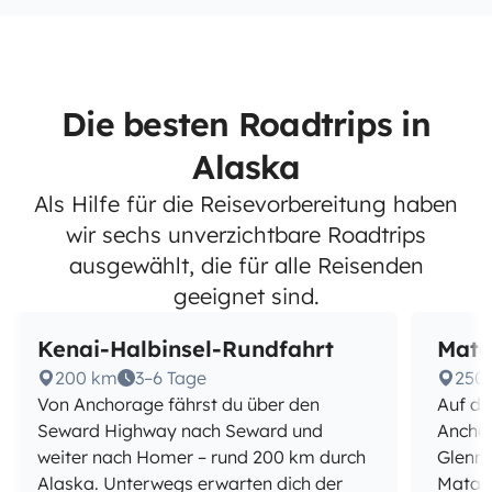
Die besten Roadtrips in
Alaska
Als Hilfe für die Reisevorbereitung haben
wir sechs unverzichtbare Roadtrips
ausgewählt, die für alle Reisenden
geeignet sind.
Kenai-Halbinsel-Rundfahrt
Mata
200 km
3–6 Tage
250
Von Anchorage fährst du über den
Auf de
Seward Highway nach Seward und
Ancho
weiter nach Homer – rund 200 km durch
Glenna
Alaska. Unterwegs erwarten dich der
Matanu