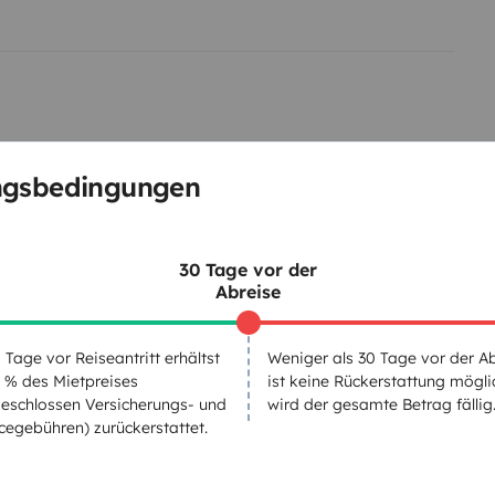
îte automatique, direction souple
our un van aménagé
Compact
barres de parking
Caméra de recul
Options disponibles
Toilettes
mplet
(draps, couette,
van
parfait pour un road trip en
ngsbedingungen
utonomie et liberté. Grâce à son
Geschirrset
oiture tout en offrant le confort
Kaffeemaschine
30 Tage vor der
Geschwindigkeitsregelung
Abreise
Rückfahrsensor
 Tage vor Reiseantritt erhältst
Weniger als 30 Tage vor der A
elementen
 % des Mietpreises
ist keine Rückerstattung mögli
eschlossen Versicherungs- und
wird der gesamte Betrag fällig
cegebühren) zurückerstattet.
Datum der Erstzulassung: