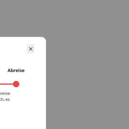
Abreise
breise
ch, es
.