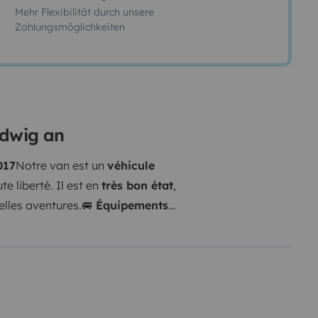
Mehr Flexibilität durch unsere
Zahlungsmöglichkeiten
udwig an
017
Notre van est un
véhicule
te liberté. Il est en
très bon état
,
elles aventures.
🚐
Équipements
quette convertible) et lit double
é
: réchaud gaz, évier, frigo,
ents
Table intérieure et
s
pour une bonne intimité et un
ager toute l’année
Prises USB et