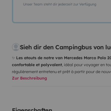
Unser Team steht dir jederzeit zur Verfügung
Sieh dir den Campingbus von l
✨
Les atouts de notre van Mercedes Marco Polo 2
confortable et polyvalent
, idéal pour voyager en tou
régulièrement entretenu et prêt à partir pour de nouv
Zur Beschreibung
et confort
4 vrais couchages
: lit double en bas (ban
en haut (toit relevable électrique)
Coin cuisine équip
vaisselle et nécessaire de cuisine
Nombreux rangem
extérieure avec chaises pliantes
Rideaux occultant
sommeil de qualité
Chauffage stationnaire
pour voy
Eigenschaften