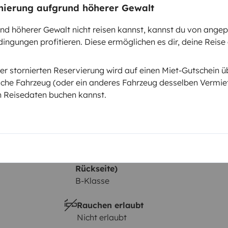
stfalia
2017
rnierung aufgrund höherer Gewalt
cht:
Höhe
d höherer Gewalt nicht reisen kannst, kannst du von ange
1,98 m
ingungen profitieren. Diese ermöglichen es dir, deine Reise
tails
er stornierten Reservierung wird auf einen Miet-Gutschein ü
che Fahrzeug (oder ein anderes Fahrzeug desselben Vermiet
n Reisedaten buchen kannst.
Führerschein (Vorder- und
Rückseite)
B-Klasse
Rauchen erlaubt
Nicht erlaubt