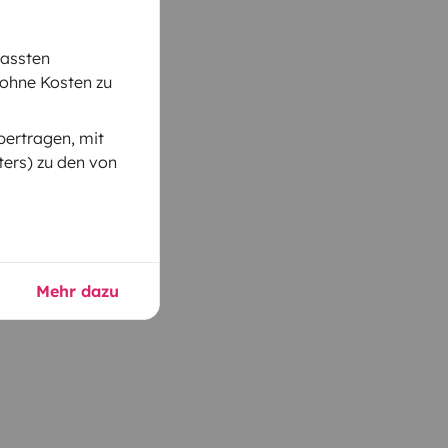
passten
 ohne Kosten zu
bertragen, mit
ers) zu den von
Mehr dazu