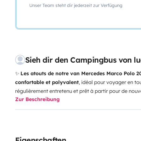
Unser Team steht dir jederzeit zur Verfügung
Sieh dir den Campingbus von l
✨
Les atouts de notre van Mercedes Marco Polo 2
confortable et polyvalent
, idéal pour voyager en tou
régulièrement entretenu et prêt à partir pour de nouv
Zur Beschreibung
et confort
4 vrais couchages
: lit double en bas (ban
en haut (toit relevable électrique)
Coin cuisine équip
vaisselle et nécessaire de cuisine
Nombreux rangem
extérieure avec chaises pliantes
Rideaux occultant
sommeil de qualité
Chauffage stationnaire
pour voy
Eigenschaften