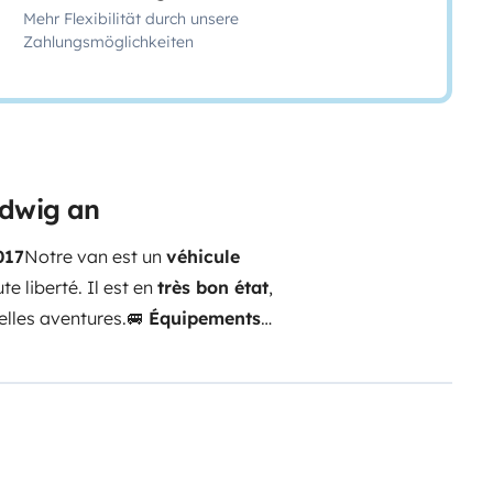
Mehr Flexibilität durch unsere
Zahlungsmöglichkeiten
udwig an
017
Notre van est un
véhicule
te liberté. Il est en
très bon état
,
elles aventures.
🚐
Équipements
quette convertible) et lit double
é
: réchaud gaz, évier, frigo,
ents
Table intérieure et
s
pour une bonne intimité et un
ager toute l’année
Prises USB et