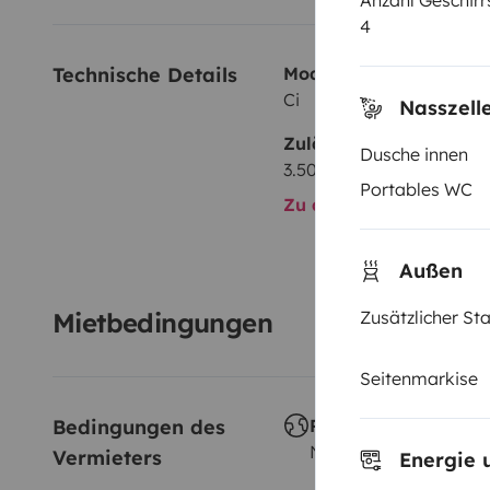
Anzahl Geschirr
4
Technische Details
Modell:
Ci
Nasszell
Zulässiges Gesamtgewi
Dusche innen
3.500 kg
Portables WC
Zu allen technischen De
Außen
Mietbedingungen
Zusätzlicher S
Seitenmarkise
Bedingungen des 
Reisen im Ausland
Nicht erlaubt
Vermieters
Energie 