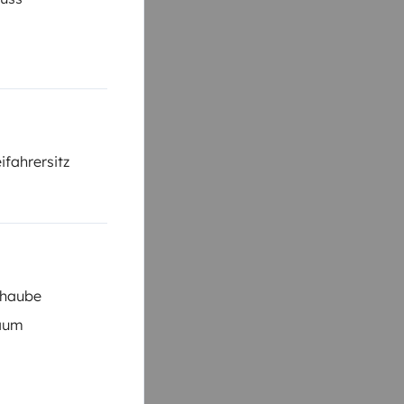
ifahrersitz
shaube
raum