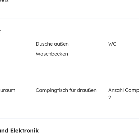
sets
Datum der Erstzulassung:
2019
e
cht:
Höhe
Dusche außen
WC
2,52 m
Waschbecken
tails
tauraum
Campingtisch für draußen
Anzahl Camp
2
Führerschein (Vorder- und
Rückseite)
und Elektronik
B-Klasse