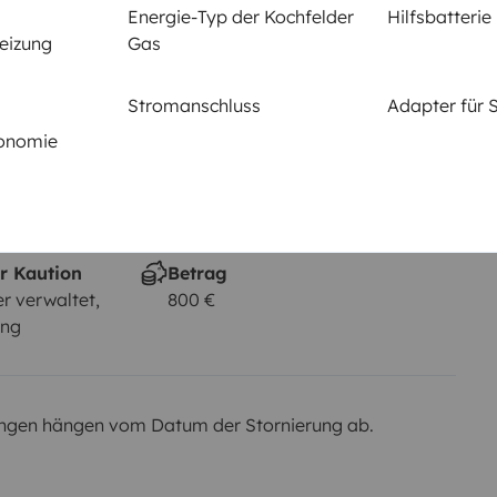
Energie-Typ der Kochfelder
Hilfsbatterie
Rauchen erlaubt
eizung
Gas
Nicht erlaubt
Stromanschluss
Adapter für 
tonomie
em km
r Kaution
Betrag
r verwaltet,
800 €
ung
ngen hängen vom Datum der Stornierung ab.