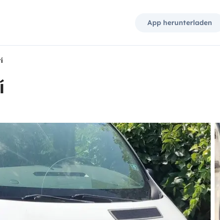
App herunterladen
í
í