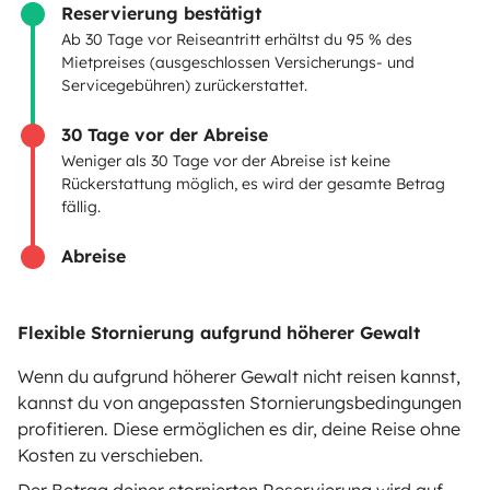
Reservierung bestätigt
VERMIETER
Ab 30 Tage vor Reiseantritt erhältst du 95 % des
Mietpreises (ausgeschlossen Versicherungs- und
Servicegebühren) zurückerstattet.
Wohnmobil vermieten
Mietvertrag
30 Tage vor der Abreise
Weniger als 30 Tage vor der Abreise ist keine
Mietversicherung
Rückerstattung möglich, es wird der gesamte Betrag
fällig.
Mietpannenhilfe
Abreise
Hilfe für Vermieter
Flexible Stornierung aufgrund höherer Gewalt
Wenn du aufgrund höherer Gewalt nicht reisen kannst,
Sichere Zahlungsweisen
Ratenzahlung
kannst du von angepassten Stornierungsbedingungen
profitieren. Diese ermöglichen es dir, deine Reise ohne
Kosten zu verschieben.
Herunterladen im
Verfügbar auf