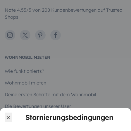
Note 4.55/5 von 208 Kundenbewertungen auf Trusted
Shops
Instagram
X
Pinterest
Facebook
WOHNMOBIL MIETEN
Wie funktionierts?
Wohnmobil mieten
Deine ersten Schritte mit dem Wohnmobil
Die Bewertungen unserer User
Stornierungsbedingungen
Hilfe für Mieter