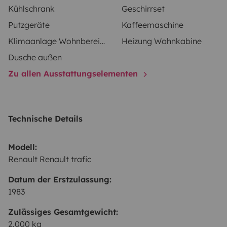
camping thanks to the solar panel and full equipment
Kühlschrank
Geschirrset
Putzgeräte
Kaffeemaschine
Klimaanlage Wohnbereich
Heizung Wohnkabine
Dusche außen
Zu allen Ausstattungselementen
Technische Details
Modell:
Renault Renault trafic
Datum der Erstzulassung:
1983
Zulässiges Gesamtgewicht:
2.000 kg