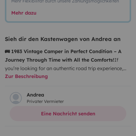
Mehr Flexibilität durch unsere Zahlungsmöglichkeiten
Mehr dazu
Sieh dir den Kastenwagen von Andrea an
🚌 1983 Vintage Camper in Perfect Condition – A
Journey Through Time with All the Comforts!
If
you’re looking for an authentic road trip experience,
Zur Beschreibung
this 1983 vintage camper is just what you need! A true
gem with only 20,000 original kilometers, lovingly
maintained and upgraded to ensure comfort and
Andrea
Privater Vermieter
autonomy for all your adventures.
🛏️ Sleeping
Arrangements
Comfortable double bed for two
Eine Nachricht senden
adults
Single bed suitable for an adult or teenager
Bunk
bed for children (2 beds) – perfect for families
Ideal for