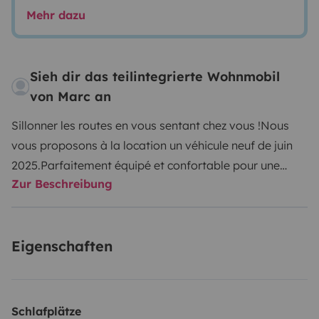
Mehr dazu
Sieh dir das teilintegrierte Wohnmobil
von Marc an
Sillonner les routes en vous sentant chez vous !
Nous
vous proposons à la location un véhicule neuf de juin
2025.
Parfaitement équipé et confortable pour une
Zur Beschreibung
famille de 5 personnes.
Vous serez encadrés et mis en
confiance pour que vos vacances sont inoubliable!
Eigenschaften
Schlafplätze